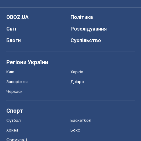
Черкаси
Спорт
Футбол
Баскетбол
Хокей
Бокс
Формула-1
Моя школа
ГДЗ
Підручники
Онлайн уроки
ДПА
ЗНО
НМТ
СНД посібники
Авто