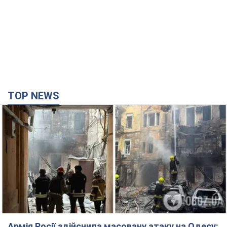
Армія Росії здійснила масовану атаку на Одесу:
горіла історична частина міста, є постраждалі.
Фото та відео
Для терору ворог застосував ракети та дрони
39 минут назад
37,9 т.
Нардепи взяли гроші з бюджету на оренду
елітних квартир у Києві: хто з парламентарів
просив кошти та де поселився
Як працює особлива соціальна гарантія та хто нею