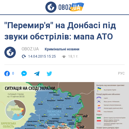
"Перемир'я" на Донбасі під
звуки обстрілів: мапа АТО
OBOZ.UA
Кримінальні новини
14.04.2015 15:25
18,1 т.
0
РУС