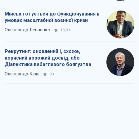
Ні зброї, ні людей: як Лукашенко будує
нову армію
Ігар Тишкевич
15,9 т.
Коли закінчиться війна?
Юрій Хрістензен
11,6 т.