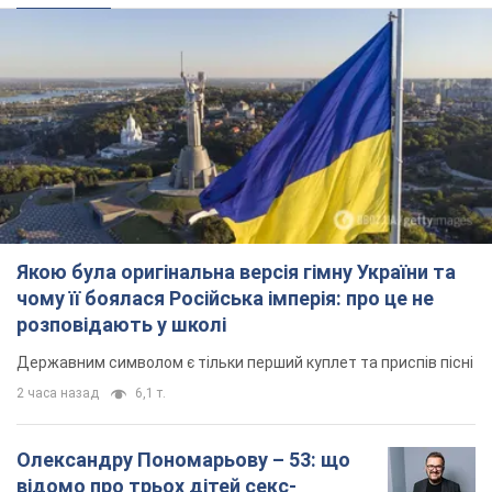
чому її боялася Російська імперія: про це не
розповідають у школі
Державним символом є тільки перший куплет та приспів пісні
2 часа назад
6,1 т.
Олександру Пономарьову – 53: що
відомо про трьох дітей секс-
символа 90-х та який вигляд вони
мають
За розвитком кар'єри артист не забував про
особисте щастя
7 часов назад
7,4 т.
У ПриватБанку розповіли, чи дійсні
долари 1996 року: чи приймають
обмінники та банки такі купюри
Що робити, якщо банки та обмінні пункти не
приймають старі долари