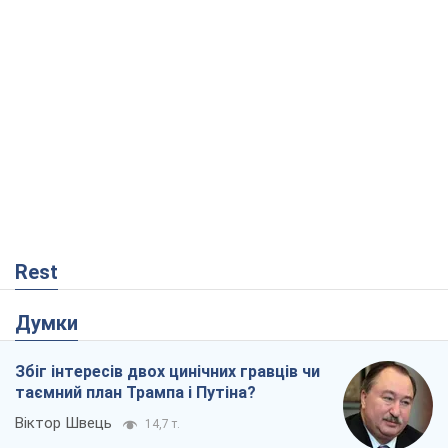
Rest
Думки
Збіг інтересів двох цинічних гравців чи
таємний план Трампа і Путіна?
Віктор Швець
14,7 т.
Мінськ готується до функціонування в
умовах масштабної воєнної кризи
Олександр Левченко
18,9 т.
Рекрутинг: оновлений і, схоже,
корисний ворожий досвід, або
Діалектика вибагливого боягузтва
Олександр Кірш
93