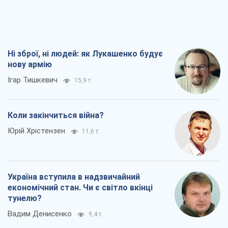
Україна вступила в надзвичайний
економічний стан. Чи є світло вкінці
тунелю?
Вадим Денисенко
9,4 т.
Чий буде Крим, той і переможе (NSJ), а
українських футбольних чиновників
можуть назвати вбивцями
Олександр Кірш
8,9 т.
Всі думки