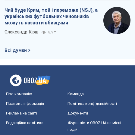
Про компанію
Команда
Правова інформація
Політика конфіденційності
Реклама на сайті
Документи
Редакційна політика
Журналісти OBOZ.UA на місці
подій
OBOZ.UA
Політика
Світ
Розслідування
Блоги
Суспільство
Регіони України
Київ
Харків
Запоріжжя
Дніпро