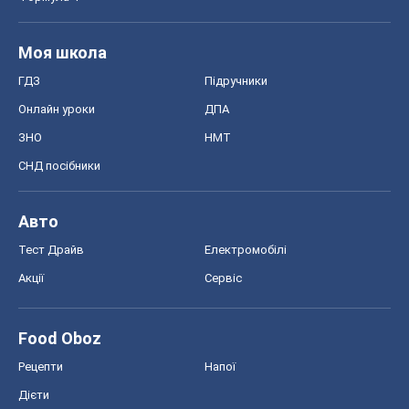
Тест Драйв
Електромобілі
Акції
Сервіс
Food Oboz
Рецепти
Напої
Дієти
Економіка
Ринки та компанії
Макроекономіка
MedOboz
Новини медицини
MAMACLUB
Шоу