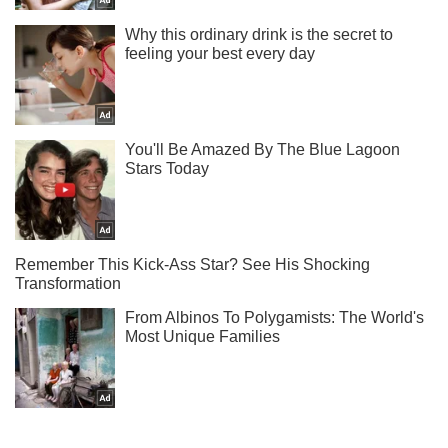
Не набридаємо! Тільки найважливіше - підписуйся на наш