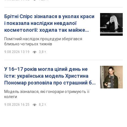
Брітні Спірс зізналася в уколах краси
і показала наслідки невдалої
косметології: ходила так майже
місяць
Помітний наслідок процедури зберігався
близько чотирьох тижнів
9.08.2026 13:19
3,8 т.
У 16–17 років могла цілий день не
їсти: українська модель Христина
Пономар розповіла про страшний бік
модельної кар’єри
Модель зізналася, які гонорари отримують її
колеги
9.08.2026 16:25
8,2 т.