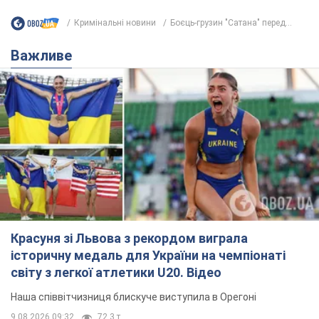
Кримінальні новини
Боєць-грузин "Сатана" перед...
Важливе
Красуня зі Львова з рекордом виграла
історичну медаль для України на чемпіонаті
світу з легкої атлетики U20. Відео
Наша співвітчизниця блискуче виступила в Орегоні
9.08.2026 09:32
72,3 т.