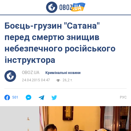
Боєць-грузин "Сатана"
перед смертю знищив
небезпечного російського
інструктора
OBOZ.UA
Кримінальні новини
24.04.2015 04:47
26,2 т.
501
РУС