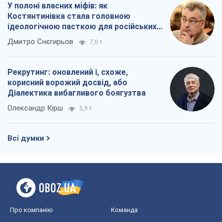
У полоні власних міфів: як
Костянтинівка стала головною
ідеологічною пасткою для російських
окупантів
Дмитро Снєгирьов
7,0 т.
Рекрутинг: оновлений і, схоже,
корисний ворожий досвід, або
Діалектика вибагливого боягузтва
Олександр Кірш
5,9 т.
Всі думки
Про компанію
Команда