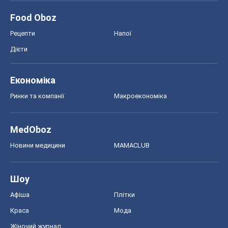
Food Oboz
Рецепти
Напої
Дієти
Економіка
Ринки та компанії
Макроекономіка
MedOboz
Новини медицини
MAMACLUB
Шоу
Афіша
Плітки
Краса
Мода
Жіночий журнал