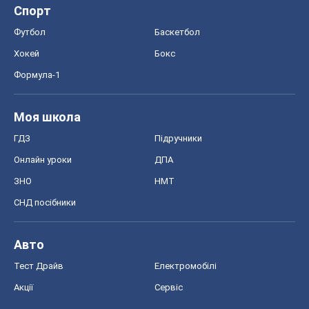
Спорт
Футбол
Баскетбол
Хокей
Бокс
Формула-1
Моя школа
ГДЗ
Підручники
Онлайн уроки
ДПА
ЗНО
НМТ
СНД посібники
Авто
Тест Драйв
Електромобілі
Акції
Сервіс