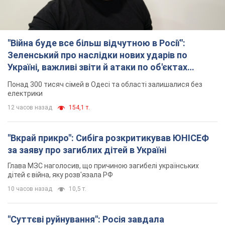
"Війна буде все більш відчутною в Росії":
Зеленський про наслідки нових ударів по
Україні, важливі звіти й атаки по об'єктах
ворога. Відео
Понад 300 тисяч сімей в Одесі та області залишалися без
електрики
12 часов назад
154,1 т.
"Вкрай прикро": Сибіга розкритикував ЮНІСЕФ
за заяву про загиблих дітей в Україні
Глава МЗС наголосив, що причиною загибелі українських
дітей є війна, яку розв'язала РФ
10 часов назад
10,5 т.
"Суттєві руйнування": Росія завдала