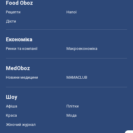
Food Oboz
Рецепти
Напої
Дієти
Економіка
Ринки та компанії
Макроекономіка
MedOboz
Новини медицини
MAMACLUB
Шоу
Афіша
Плітки
Краса
Мода
Жіночий журнал