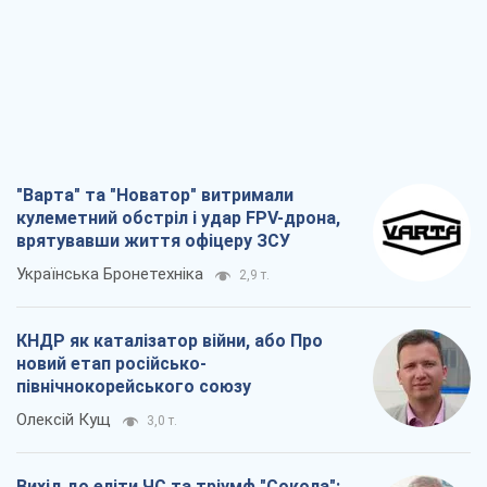
"Варта" та "Новатор" витримали
кулеметний обстріл і удар FPV-дрона,
врятувавши життя офіцеру ЗСУ
Українська Бронетехніка
2,9 т.
КНДР як каталізатор війни, або Про
новий етап російсько-
північнокорейського союзу
Олексій Кущ
3,0 т.
Вихід до еліти ЧС та тріумф "Сокола":