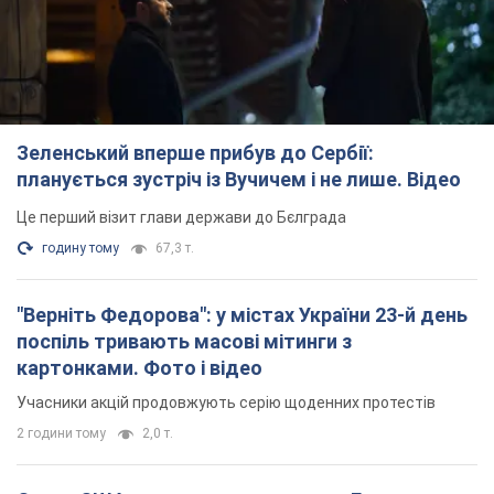
Зеленський вперше прибув до Сербії:
планується зустріч із Вучичем і не лише. Відео
Це перший візит глави держави до Бєлграда
годину тому
67,3 т.
"Верніть Федорова": у містах України 23-й день
поспіль тривають масові мітинги з
картонками. Фото і відео
Учасники акцій продовжують серію щоденних протестів
2 години тому
2,0 т.