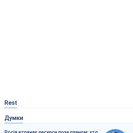
Rest
Думки
Росія втрачає ресурси поза планом: хто