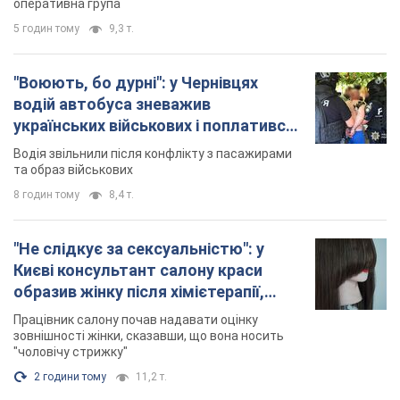
оперативна група
5 годин тому
9,3 т.
"Воюють, бо дурні": у Чернівцях
водій автобуса зневажив
українських військових і поплатився.
Відео
Водія звільнили після конфлікту з пасажирами
та образ військових
8 годин тому
8,4 т.
"Не слідкує за сексуальністю": у
Києві консультант салону краси
образив жінку після хімієтерапії,
розгорівся скандал. Фото
Працівник салону почав надавати оцінку
зовнішності жінки, сказавши, що вона носить
"чоловічу стрижку"
2 години тому
11,2 т.