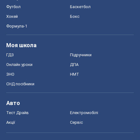
Футбол
Баскетбол
Хокей
Бокс
Формула-1
Моя школа
ГДЗ
Підручники
Онлайн уроки
ДПА
ЗНО
НМТ
СНД посібники
Авто
Тест Драйв
Електромобілі
Акції
Сервіс