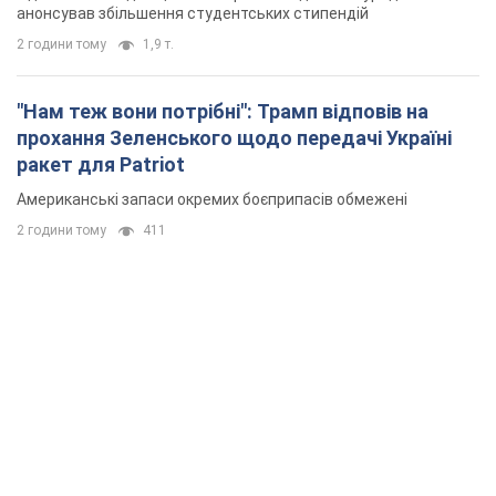
анонсував збільшення студентських стипендій
2 години тому
1,9 т.
"Нам теж вони потрібні": Трамп відповів на
прохання Зеленського щодо передачі Україні
ракет для Patriot
Американські запаси окремих боєприпасів обмежені
2 години тому
411