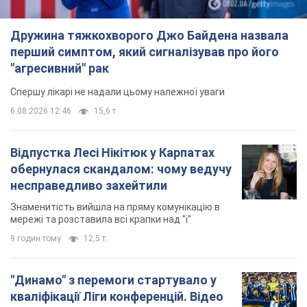
Дружина тяжкохворого Джо Байдена назвала
перший симптом, який сигналізував про його
"агресивний" рак
Спершу лікарі не надали цьому належної уваги
6.08.2026 12:46
15,6 т.
Відпустка Лесі Нікітюк у Карпатах
обернулася скандалом: чому ведучу
несправедливо захейтили
Знаменитість вийшла на пряму комунікацію в
мережі та розставила всі крапки над "і"
9 годин тому
12,5 т.
"Динамо" з перемоги стартувало у
кваліфікації Ліги конференцій. Відео