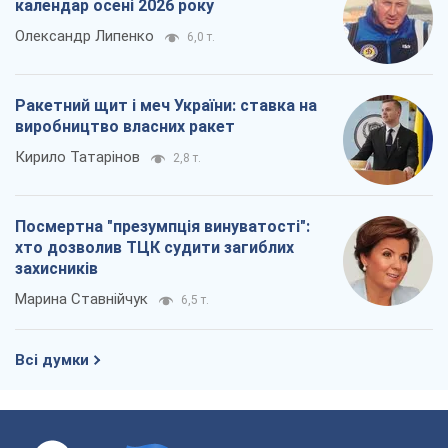
календар осені 2026 року
Олександр Липенко
6,0 т.
Ракетний щит і меч України: ставка на
виробництво власних ракет
Кирило Татарінов
2,8 т.
Посмертна "презумпція винуватості":
хто дозволив ТЦК судити загиблих
захисників
Марина Ставнійчук
6,5 т.
Всі думки