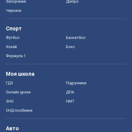
Запоріжжя
Дніпро
Черкаси
Спорт
Футбол
Баскетбол
Хокей
Бокс
Формула-1
Моя школа
ГДЗ
Підручники
Онлайн уроки
ДПА
ЗНО
НМТ
СНД посібники
Авто