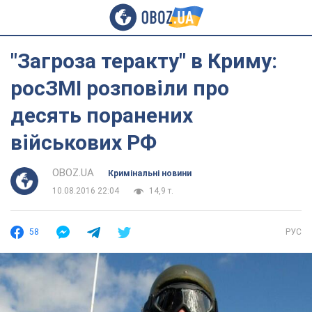
"Загроза теракту" в Криму:
росЗМІ розповіли про
десять поранених
військових РФ
OBOZ.UA
Кримінальні новини
10.08.2016 22:04
14,9 т.
58
РУС