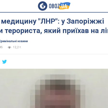
 медицину "ЛНР": у Запоріжжі
 терориста, який приїхав на л
Кримінальні новини
45
12,2 т.