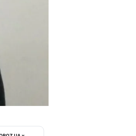
 OBOZ.UA у