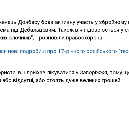
женець Донбасу брав активну участь у збройному 
ема під Дебальцевим. Також він підозрюється у с
ких злочинів", - розповіли правоохоронці.
ися нові подробиці про 17-річного російського "те
риста, він приїхав лікуватися у Запоріжжя, тому що
и або відсутні, або стоять дуже великих грошей.