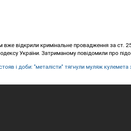
 вже відкрили кримінальне провадження за ст. 2
одексу України. Затриманому повідомили про підо
стояв і доби: "металісти" тягнули муляж кулемета 