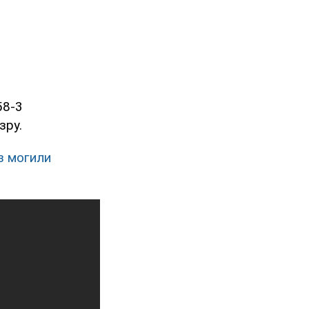
58-3
зру.
з могили