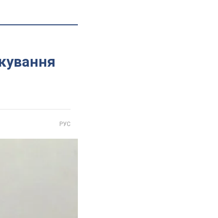
ікування
РУС