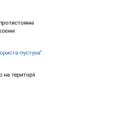
протистоянні
коєнні
рориста-пустуна"
 на території