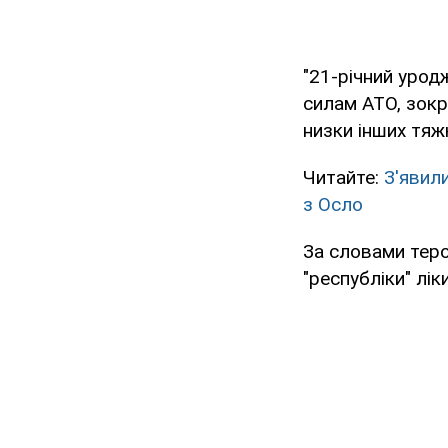
"21-річний урод
силам АТО, зокр
низки інших тяж
Читайте:
З'явил
з Осло
За словами теро
"республіки" лік