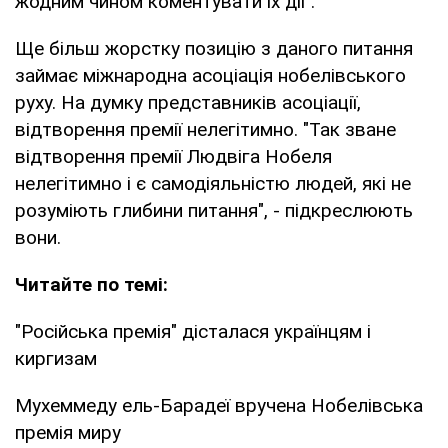
жодним чином коментувати їх дії".
Ще більш жорстку позицію з даного питання
займає міжнародна асоціація нобелівського
руху. На думку представників асоціації,
відтворення премії нелегітимно. "Так зване
відтворення премії Людвіга Нобеля
нелегітимно і є самодіяльністю людей, які не
розуміють глибини питання", - підкреслюють
вони.
Читайте по темі:
"Російська премія" дісталася українцям і
киргизам
Мухеммеду ель-Барадеї вручена Нобелівська
премія миру