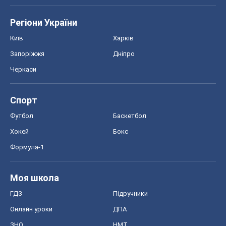
Спорт
Футбол
Баскетбол
Хокей
Бокс
Формула-1
Моя школа
ГДЗ
Підручники
Онлайн уроки
ДПА
ЗНО
НМТ
СНД посібники
Авто
Тест Драйв
Електромобілі
Акції
Сервіс