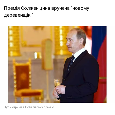
Премія Солженіцина вручена "новому
деревенщікі"