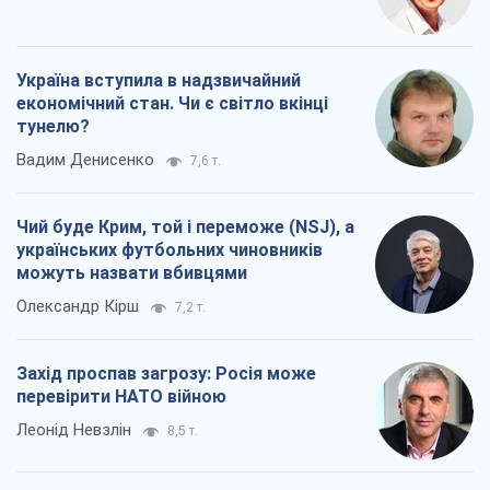
Чий буде Крим, той і переможе (NSJ), а
українських футбольних чиновників
можуть назвати вбивцями
Олександр Кірш
7,2 т.
Захід проспав загрозу: Росія може
перевірити НАТО війною
Леонід Невзлін
8,5 т.
Всі думки
Про компанію
Команда
Правова інформація
Політика конфіденційності