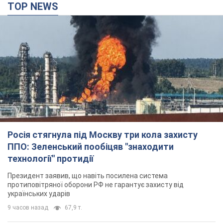
Росія стягнула під Москву три кола захисту
ППО: Зеленський пообіцяв "знаходити
технології" протидії
Президент заявив, що навіть посилена система
протиповітряної оборони РФ не гарантує захисту від
українських ударів
9 часов назад
67,9 т.
Україна придбала у Туреччини 70 балістичних
ракет і багато іншого озброєння: у Держдепі
США оприлюднили список
Держдеп вже поставив до відома американський Конгрес
10 часов назад
12,9 т.
"Нас почули на одне вухо": у містах України 24-й