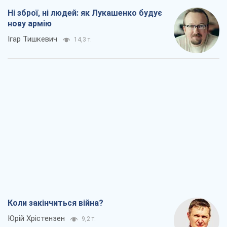
Коли закінчиться війна?
Юрій Хрістензен
9,2 т.
Україна вступила в надзвичайний
економічний стан. Чи є світло вкінці
тунелю?
Вадим Денисенко
7,6 т.