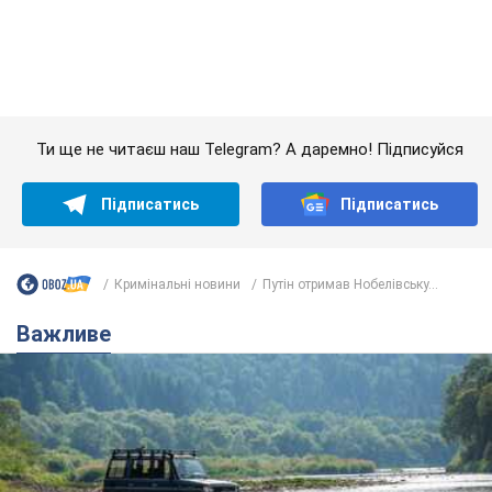
Кримінальні новини
Путін отримав Нобелівську...
Важливе
Значні штрафи і спеціальні полігони: як
проблему джипінгу вирішують за кордоном
Україні не завадить взяти приклад із країн Європи