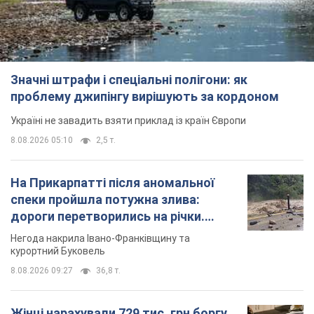
8.08.2026 05:10
2,5 т.
На Прикарпатті після аномальної
спеки пройшла потужна злива:
дороги перетворились на річки.
Відео
Негода накрила Івано-Франківщину та
курортний Буковель
8.08.2026 09:27
36,8 т.
Жінці нарахували 729 тис. грн боргу
за газ через покази зіпсованого
лічильника: суддя ухвалив
неочікуване рішення
Чи треба платити борг через донарахування
8.08.2026 14:43
31,8 т.