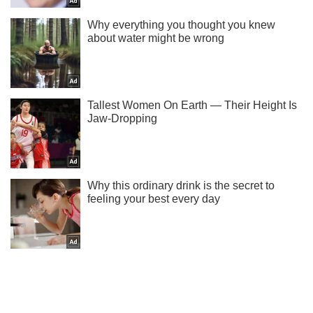
Ти ще не читаєш наш Telegram? А даремно! Підписуйся
Підписатись
Підписатись