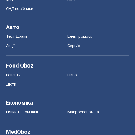
Food Oboz
Рецепти
Напої
Дієти
Економіка
Ринки та компанії
Макроекономіка
MedOboz
Новини медицини
MAMACLUB
Шоу
Афіша
Плітки
Краса
Мода
Жіночий журнал