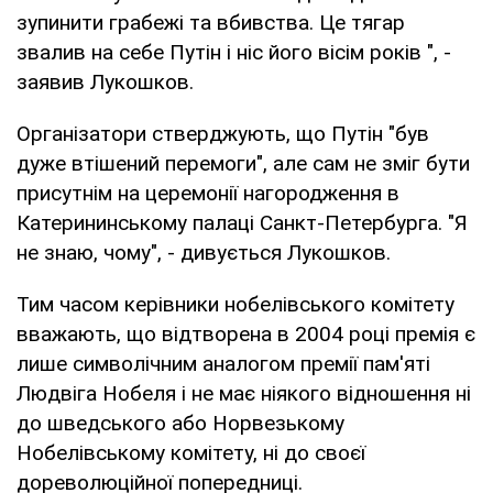
зупинити грабежі та вбивства. Це тягар
звалив на себе Путін і ніс його вісім років ", -
заявив Лукошков.
Організатори стверджують, що Путін "був
дуже втішений перемоги", але сам не зміг бути
присутнім на церемонії нагородження в
Катерининському палаці Санкт-Петербурга. "Я
не знаю, чому", - дивується Лукошков.
Тим часом керівники нобелівського комітету
вважають, що відтворена в 2004 році премія є
лише символічним аналогом премії пам'яті
Людвіга Нобеля і не має ніякого відношення ні
до шведського або Норвезькому
Нобелівському комітету, ні до своєї
дореволюційної попередниці.