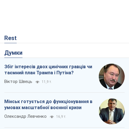
Збіг інтересів двох цинічних гравців чи
таємний план Трампа і Путіна?
Віктор Швець
11,9 т.
Мінськ готується до функціонування в
умовах масштабної воєнної кризи
Олександр Левченко
16,9 т.
Ні зброї, ні людей: як Лукашенко будує
нову армію
Ігар Тишкевич
14,3 т.