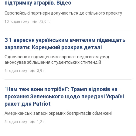
підтримку аграріїв. Відео
Європейські партнери долучаються до спільного проєкту
10 годин тому
72,0 т.
З 1 вересня українським вчителям підвищать
зарплати: Корецький розкрив деталі
Одночасно з підвищенням зарплат педагогам уряд
анонсував збільшення студентських стипендій
6 годин тому
3,9 т.
"Нам теж вони потрібні": Трамп відповів на
прохання Зеленського щодо передачі Україні
ракет для Patriot
Американські запаси окремих боєприпасів обмежені
5 годин тому
1,2 т.