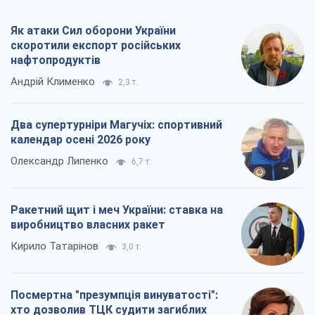
Як атаки Сил оборони України
скоротили експорт російських
нафтопродуктів
Андрій Клименко
2,3 т.
Два супертурніри Магучіх: спортивний
календар осені 2026 року
Олександр Липенко
6,7 т.
Ракетний щит і меч України: ставка на
виробництво власних ракет
Кирило Татарінов
3,0 т.
Посмертна "презумпція винуватості":
хто дозволив ТЦК судити загиблих