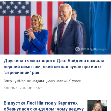
Дружина тяжкохворого Джо Байдена назвала
перший симптом, який сигналізував про його
"агресивний" рак
Спершу лікарі не надали цьому належної уваги
6.08.2026 12:46
16,5 т.
Відпустка Лесі Нікітюк у Карпатах
обернулася скандалом: чому ведучу