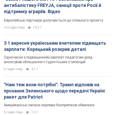
антибалістику FREYJA, санкції проти Росії й
підтримку аграріїв. Відео
Європейські партнери долучаються до спільного проєкту
10 годин тому
74,2 т.
З 1 вересня українським вчителям підвищать
зарплати: Корецький розкрив деталі
Одночасно з підвищенням зарплат педагогам уряд
анонсував збільшення студентських стипендій
6 годин тому
4,1 т.
"Нам теж вони потрібні": Трамп відповів на
прохання Зеленського щодо передачі Україні
ракет для Patriot
Американські запаси окремих боєприпасів обмежені
5 годин тому
1,3 т.