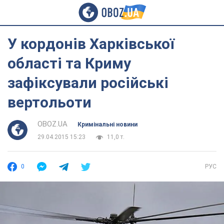
У кордонів Харківської
області та Криму
зафіксували російські
вертольоти
OBOZ.UA
Кримінальні новини
29.04.2015 15:23
11,0 т.
0
РУС