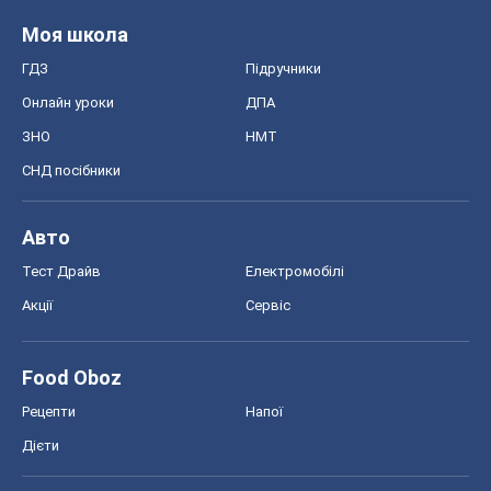
Моя школа
ГДЗ
Підручники
Онлайн уроки
ДПА
ЗНО
НМТ
СНД посібники
Авто
Тест Драйв
Електромобілі
Акції
Сервіс
Food Oboz
Рецепти
Напої
Дієти