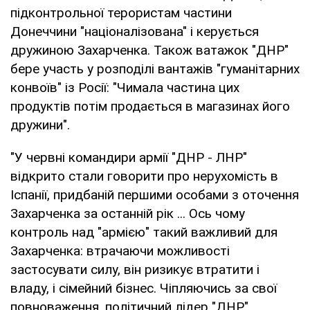
підконтрольної терористам частини
Донеччини "націоналізована" і керується
дружиною Захарченка. Також ватажок "ДНР"
бере участь у розподілі вантажів "гуманітарних
конвоїв" із Росії: "Чимала частина цих
продуктів потім продається в магазинах його
дружини".
"У червні командири армії "ДНР - ЛНР"
відкрито стали говорити про нерухомість в
Іспанії, придбаній першими особами з оточення
Захарченка за останній рік ... Ось чому
контроль над "армією" такий важливий для
Захарченка: втрачаючи можливості
застосувати силу, він ризикує втратити і
владу, і сімейний бізнес. Чіпляючись за свої
повноваження, політичний лідер "ДНР"