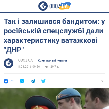
Так і залишився бандитом: у
російській спецслужбі дали
характеристику ватажкові
"ДНР"
OBOZ.UA
Кримінальні новини
8.08.2016 09:56
29,7 т.
79
РУС