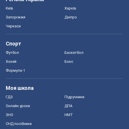
Київ
Харків
Запоріжжя
Дніпро
Черкаси
Спорт
Футбол
Баскетбол
Хокей
Бокс
Формула-1
Моя школа
ГДЗ
Підручники
Онлайн уроки
ДПА
ЗНО
НМТ
СНД посібники