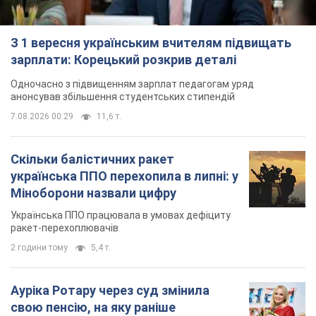
З 1 вересня українським вчителям підвищать
зарплати: Корецький розкрив деталі
Одночасно з підвищенням зарплат педагогам уряд
анонсував збільшення студентських стипендій
7.08.2026 00:29
11,6 т.
Скільки балістичних ракет
українська ППО перехопила в липні: у
Міноборони назвали цифру
Українська ППО працювала в умовах дефіциту
ракет-перехоплювачів
2 години тому
5,4 т.
Ауріка Ротару через суд змінила
свою пенсію, на яку раніше