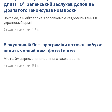
для ППО": Зеленський заслухав доповідь
Драпатого і анонсував нові кроки
Зокрема, він обговорив з головкомом кадрові питання в
українській армії
2 години тому
1,7 т.
В окупованій Ялті прогриміли потужні вибухи:
валить чорний дим. Фото і відео
Місто, ймовірно, опинилося під атакою дронів
4 години тому
5,1 т.