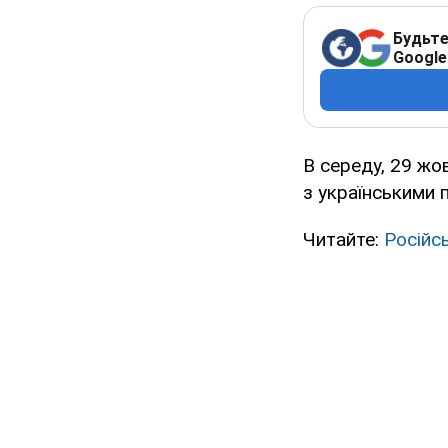
Будьте
Google
В середу, 29 жо
з українськими 
Читайте:
Російс