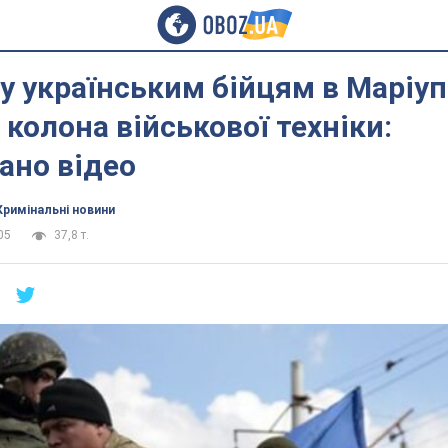
у українським бійцям в Маріу
 колона військової техніки:
ано відео
Кримінальні новини
05
37,8 т.