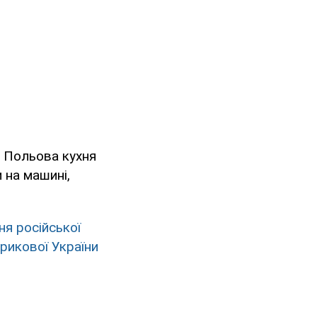
. Польова кухня
и на машині,
ня російської
рикової України