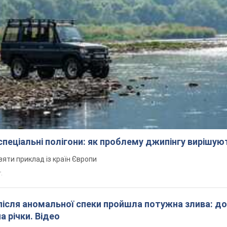
 спеціальні полігони: як проблему джипінгу вирішу
зяти приклад із країн Європи
т.
після аномальної спеки пройшла потужна злива: д
а річки. Відео