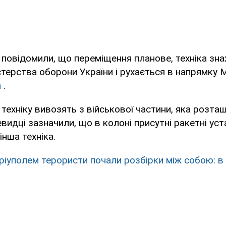
ї повідомили, що переміщення планове, техніка зна
терства оборони України і рухається в напрямку 
n
.
 техніку вивозять з військової частини, яка розта
евидці зазначили, що в колоні присутні ракетні ус
інша техніка.
ріуполем терористи почали розбірки між собою: в 