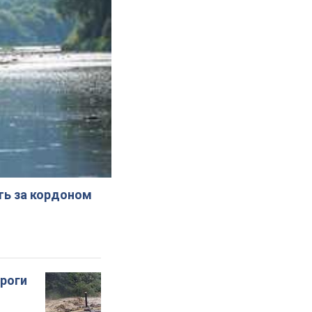
ють за кордоном
ороги