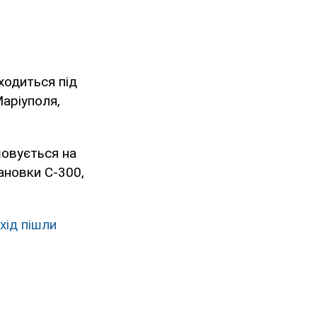
ходиться під
Маріуполя,
шовується на
тановки С-300,
хід пішли