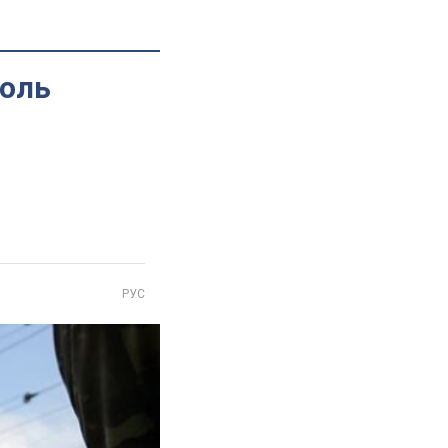
поль
РУС