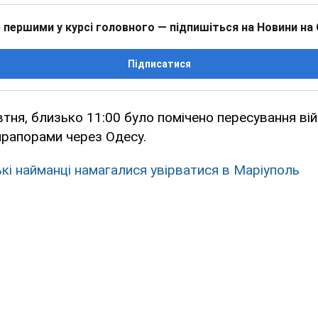
 першими у курсі головного — підпишіться на Новини на
Підписатися
втня, близько 11:00 було помічено пересування вій
прапорами через Одесу.
ькі найманці намагалися увірватися в Маріуполь