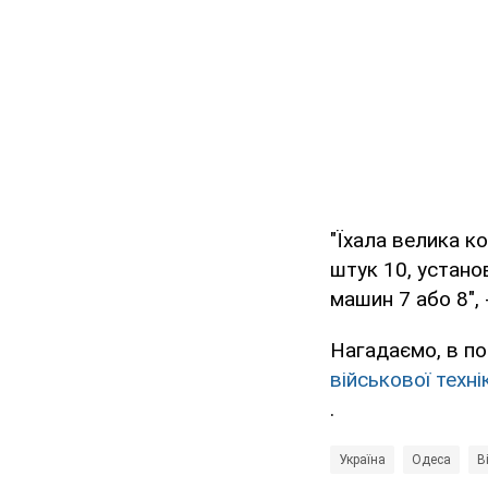
"Їхала велика к
штук 10, установ
машин 7 або 8",
Нагадаємо, в по
військової техн
.
Україна
Одеса
В