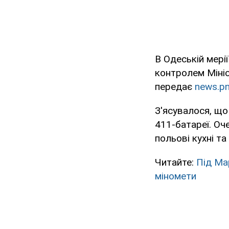
В Одеській мері
контролем Мініс
передає
news.p
З'ясувалося, що
411-батареї. Оч
польові кухні та 
Читайте:
Під Ма
міномети