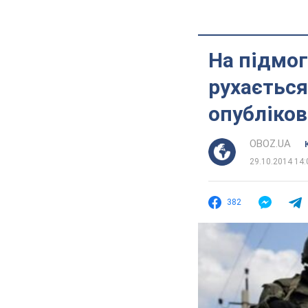
На підмог
рухається
опубліков
OBOZ.UA
29.10.2014 14:
382