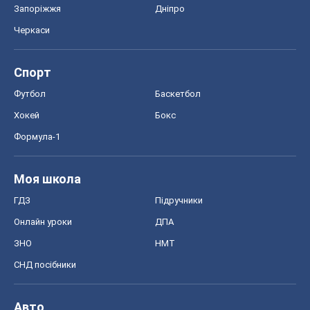
Запоріжжя
Дніпро
Черкаси
Спорт
Футбол
Баскетбол
Хокей
Бокс
Формула-1
Моя школа
ГДЗ
Підручники
Онлайн уроки
ДПА
ЗНО
НМТ
СНД посібники
Авто