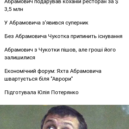
Абрамович подарував коханій ресторан за $
3,5 млн
У Абрамовича з'явився суперник
Без Абрамовича Чукотка припинить існування
Абрамович з Чукотки пішов, але гроші його
залишилися
Економічний форум: Яхта Абрамовича
швартується біля "Аврори"
Підготувала Юлія Потерянко