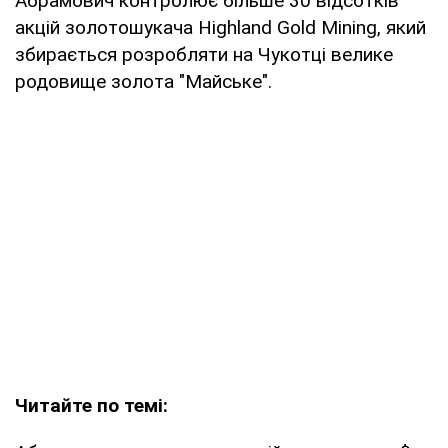
Абрамович контролює більше 30 відсотків
акцій золотошукача Highland Gold Mining, який
збирається розробляти на Чукотці велике
родовище золота "Майське".
Читайте по темі: