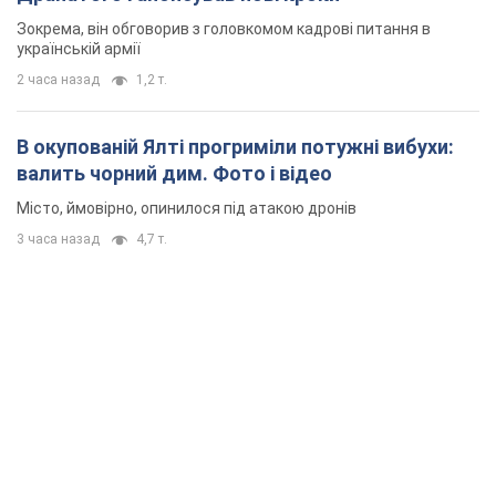
Зокрема, він обговорив з головкомом кадрові питання в
українській армії
2 часа назад
1,2 т.
В окупованій Ялті прогриміли потужні вибухи:
валить чорний дим. Фото і відео
Місто, ймовірно, опинилося під атакою дронів
3 часа назад
4,7 т.