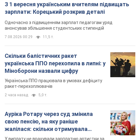
З 1 вересня українським вчителям підвищать
зарплати: Корецький розкрив деталі
Одночасно з підвищенням зарплат педагогам уряд
анонсував збільшення студентських стипендій
7.08.2026 00:29
11,5 т.
Скільки балістичних ракет
українська ППО перехопила в липні: у
Міноборони назвали цифру
Українська ППО працювала в умовах дефіциту
ракет-перехоплювачів
2 часа назад
5,0 т.
Ауріка Ротару через суд змінила
свою пенсію, на яку раніше
жалілася: скільки отримувала
співачка
У виплату не врахували зарплатню артистки за