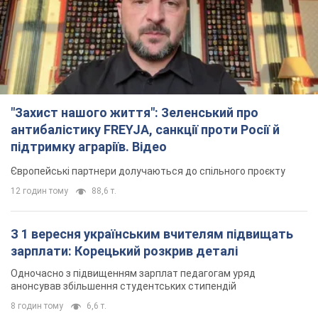
"Захист нашого життя": Зеленський про
антибалістику FREYJA, санкції проти Росії й
підтримку аграріїв. Відео
Європейські партнери долучаються до спільного проєкту
12 годин тому
88,6 т.
З 1 вересня українським вчителям підвищать
зарплати: Корецький розкрив деталі
Одночасно з підвищенням зарплат педагогам уряд
анонсував збільшення студентських стипендій
8 годин тому
6,6 т.