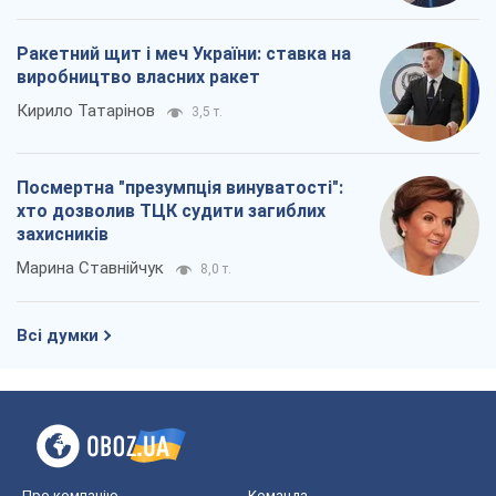
Ракетний щит і меч України: ставка на
виробництво власних ракет
Кирило Татарінов
3,5 т.
Посмертна "презумпція винуватості":
хто дозволив ТЦК судити загиблих
захисників
Марина Ставнійчук
8,0 т.
Всі думки
Про компанію
Команда