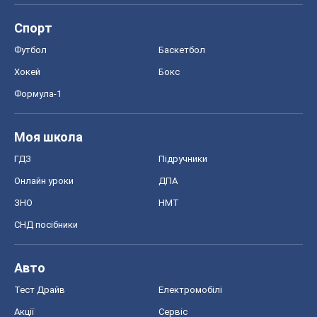
Спорт
Футбол
Баскетбол
Хокей
Бокс
Формула-1
Моя школа
ГДЗ
Підручники
Онлайн уроки
ДПА
ЗНО
НМТ
СНД посібники
Авто
Тест Драйв
Електромобілі
Акції
Сервіс