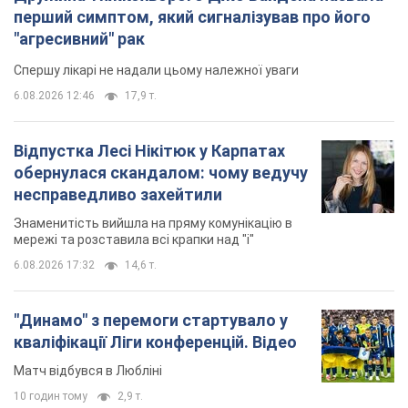
перший симптом, який сигналізував про його
"агресивний" рак
Спершу лікарі не надали цьому належної уваги
6.08.2026 12:46
17,9 т.
Відпустка Лесі Нікітюк у Карпатах
обернулася скандалом: чому ведучу
несправедливо захейтили
Знаменитість вийшла на пряму комунікацію в
мережі та розставила всі крапки над "і"
6.08.2026 17:32
14,6 т.
"Динамо" з перемоги стартувало у
кваліфікації Ліги конференцій. Відео
Матч відбувся в Любліні
10 годин тому
2,9 т.