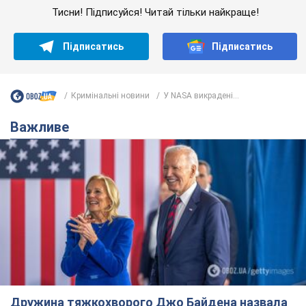
Тисни! Підписуйся! Читай тільки найкраще!
Підписатись
Підписатись
Кримінальні новини
У NASA викрадені...
Важливе
Дружина тяжкохворого Джо Байдена назвала