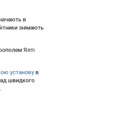
значають в
бітники знімають
ерополем Ялті
ою установу
в
клад швидкого
.