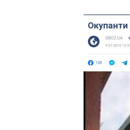
Окупанти 
OBOZ.UA
9.07.2015 13:3
128