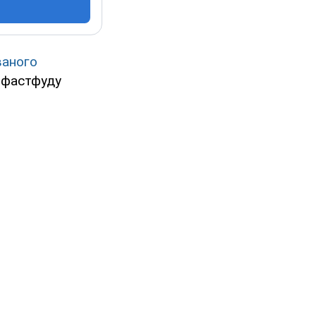
ваного
 фастфуду