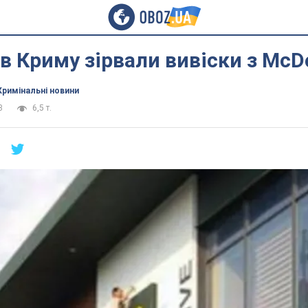
в Криму зірвали вивіски з McD
Кримінальні новини
3
6,5 т.