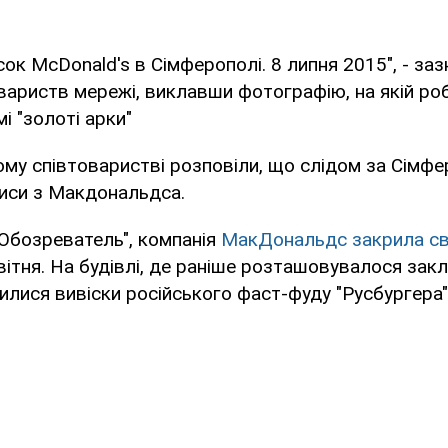
ок McDonald's в Сімферополі. 8 липня 2015", - за
вариств мережі, виклавши фотографію, на якій ро
і "золоті арки"
шому співтоваристві розповіли, що слідом за Сімф
иси з Макдональдса.
Обозреватель", компанія
МакДональдс закрила св
вітня. На будівлі, де раніше розташовувалося за
вилися вивіски російського фаст-фуду "Русбургера"