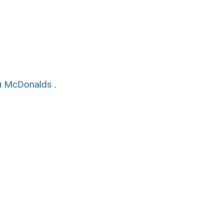
й McDonalds
.