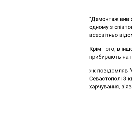
"Демонтаж вивіс
одному з співто
всесвітньо відом
Крім того, в ін
прибирають нап
Як повідомляв "
Севастополі 3 к
харчування, з'я