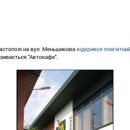
вастополі на вул. Меньшикова
відкрився плагіатни
зивається "Автокафе".