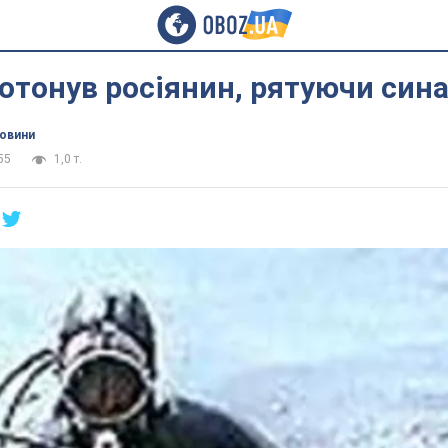
отонув росіянин, рятуючи син
новини
55
1,0 т.