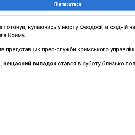
Підписатися
 потонув, купаючись у морі у Феодосії, в східній ч
га Криму.
ив представник прес-служби кримського управлін
и,
нещасний випадок
стався в суботу близько пол