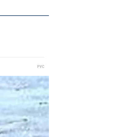
а
РУС