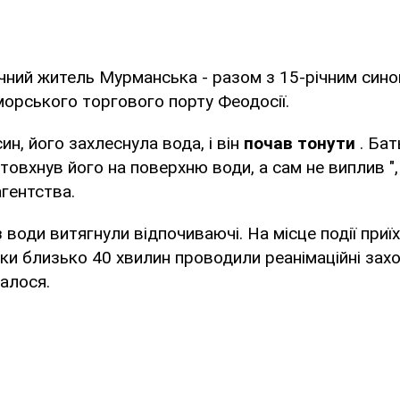
ічний житель Мурманська - разом з 15-річним сино
морського торгового порту Феодосії.
ин, його захлеснула вода, і він
почав тонути
. Бат
товхнув його на поверхню води, а сам не виплив ",
гентства.
з води витягнули відпочиваючі. На місце події при
ки близько 40 хвилин проводили реанімаційні захо
алося.