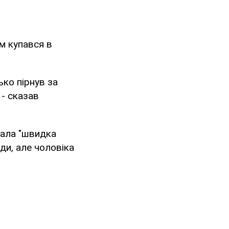
м купався в
ько пірнув за
 - сказав
їхала "швидка
ди, але чоловіка