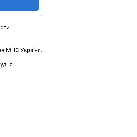
астині
ня МНС України.
удня.