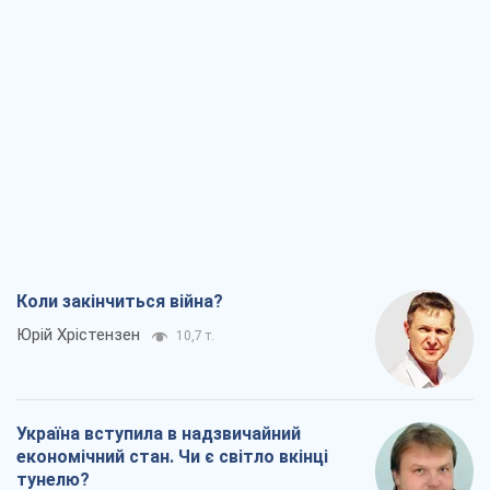
Коли закінчиться війна?
Юрій Хрістензен
10,7 т.
Україна вступила в надзвичайний
економічний стан. Чи є світло вкінці
тунелю?
Вадим Денисенко
8,6 т.
Чий буде Крим, той і переможе (NSJ), а
українських футбольних чиновників
можуть назвати вбивцями
Олександр Кірш
8,2 т.