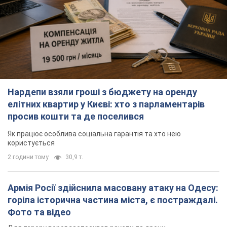
елітних квартир у Києві: хто з парламентарів
просив кошти та де поселився
Як працює особлива соціальна гарантія та хто нею
користується
2 години тому
30,9 т.
Армія Росії здійснила масовану атаку на Одесу:
горіла історична частина міста, є постраждалі.
Фото та відео
Для терору ворог застосував ракети та дрони
годину тому
20,3 т.
Російська армія обстріляла дві сусідні
багатоповерхівки в Харкові: двоє загиблих, 13
постраждалих
Ворог навмисно обстрілює житлові будинки
годину тому
1,1 т.