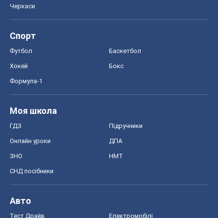
Моя школа
ГДЗ
Підручники
Онлайн уроки
ДПА
ЗНО
НМТ
СНД посібники
Авто
Тест Драйв
Електромобілі
Акції
Сервіс
Food Oboz
Рецепти
Напої
Дієти