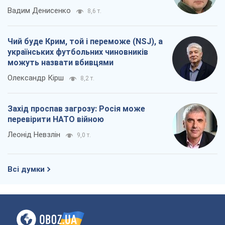
Захід проспав загрозу: Росія може
перевірити НАТО війною
Леонід Невзлін
9,0 т.
Всі думки
Про компанію
Команда
Правова інформація
Політика конфіденційності
Реклама на сайті
Документи
Редакційна політика
Журналісти OBOZ.UA на місці
подій