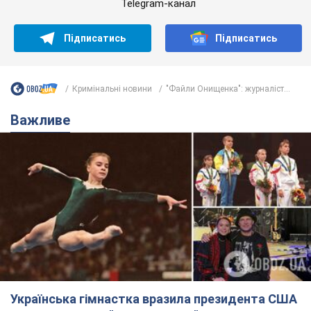
Українська гімнастка вразила президента США
і вперше почула "Слава Україні"! Як склалася
доля Подкопаєвої, яка 30 років тому виграла
"золото" Олімпіади
У фанатів донеччанки зберігся великий шматок килимового
покриття з надписом "Атланта-1996"
8.08.2026 18:30
39,4 т.
На Прикарпатті після аномальної
спеки пройшла потужна злива: