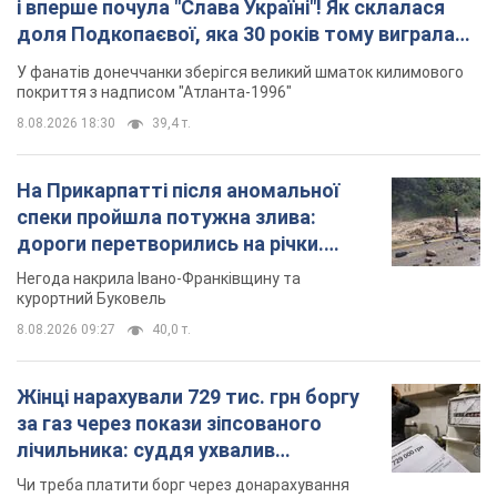
дороги перетворились на річки.
Відео
Негода накрила Івано-Франківщину та
курортний Буковель
8.08.2026 09:27
40,0 т.
Жінці нарахували 729 тис. грн боргу
за газ через покази зіпсованого
лічильника: суддя ухвалив
неочікуване рішення
Чи треба платити борг через донарахування
8.08.2026 14:43
32,4 т.