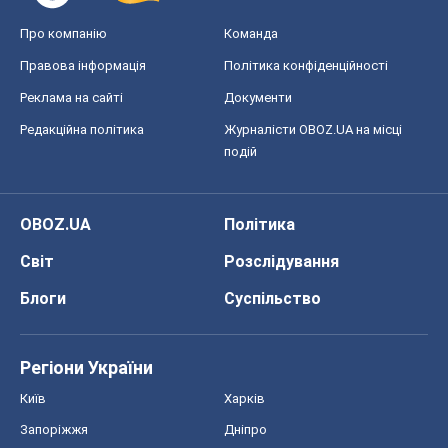
OBOZ.UA
Політика
Світ
Розслідування
Блоги
Суспільство
Регіони України
Київ
Харків
Запоріжжя
Дніпро
Черкаси
Спорт
Футбол
Баскетбол
Хокей
Бокс
Формула-1