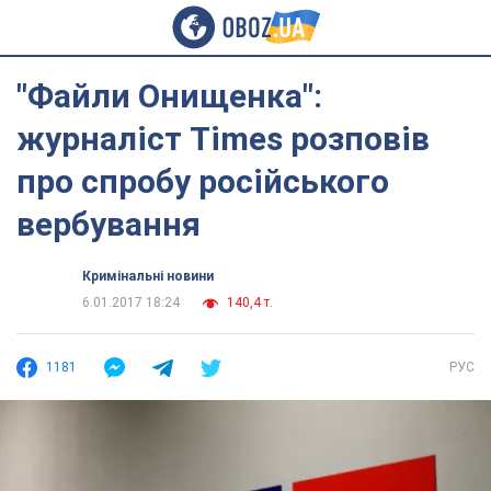
"Файли Онищенка":
журналіст Times розповів
про спробу російського
вербування
Кримінальні новини
6.01.2017 18:24
140,4 т.
1181
РУС