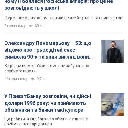
чому її боялася Російська імперія: про це не
розповідають у школі
Державним символом є тільки перший куплет та приспів пісні
7 годин тому
30,4 т.
Олександру Пономарьову – 53: що
відомо про трьох дітей секс-
символа 90-х та який вигляд вони
мають
За розвитком кар'єри артист не забував про
особисте щастя
12 годин тому
9,7 т.
У ПриватБанку розповіли, чи дійсні
долари 1996 року: чи приймають
обмінники та банки такі купюри
Що робити, якщо банки та обмінні пункти не
приймають старі долари