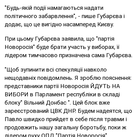
"Будь-якій події намагаються надати
політичного забарвлення", - пише Губарєва і
додає, що це вигідно насамперед Києву.
При цьому Губарєва заявила, що "партія
Новоросія" буде брати участь у виборах, її
лідером тимчасово призначена сама Губарєва.
"Щоб зупинити всі спекуляції навколо
нещодавніх повідомлень. Я зроблю пояснення:
представники партії Новоросія ЙДУТЬ НА
ВИБОРИ в Парламент республіки в складі
блоку" Вільний Донбас ". Цей блок вже
зареєстрований ЦВК ДНР. Будем надеятся, що
Павло швидко прийдет в себе після травми і
продовжить нашу загальну боротьбу, поки ж
лідером руху ОПД "Партія Новоросія"