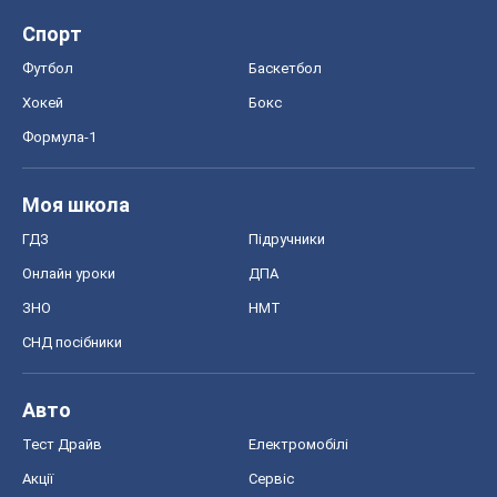
Спорт
Футбол
Баскетбол
Хокей
Бокс
Формула-1
Моя школа
ГДЗ
Підручники
Онлайн уроки
ДПА
ЗНО
НМТ
СНД посібники
Авто
Тест Драйв
Електромобілі
Акції
Сервіс