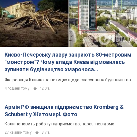
Києво-Печерську лавру закриють 80-метровим
"монстром"? Чому влада Києва відмовилась
зупиняти будівництво хмарочоса
"московського вірянина"
Яка реакція Кличка на петицію щодо скасування будівництва
4 години тому
42,0 т.
Армія РФ знищила підприємство Kromberg &
Schubert у Житомирі. Фото
Коли поновить роботу підприємство, наразі невідомо
27 хвилин тому
3,7 т.