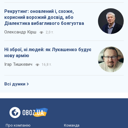
Рекрутинг: оновлений і, схоже,
корисний ворожий досвід, або
Діалектика вибагливого боягузтва
Олександр Кірш
2,0 т.
Ні зброї, ні людей: як Лукашенко будує
нову армію
Ігар Тишкевич
16,8 т.
Всі думки
Про компанію
Команда