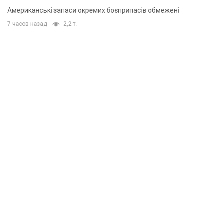
Американські запаси окремих боєприпасів обмежені
7 часов назад
2,2 т.