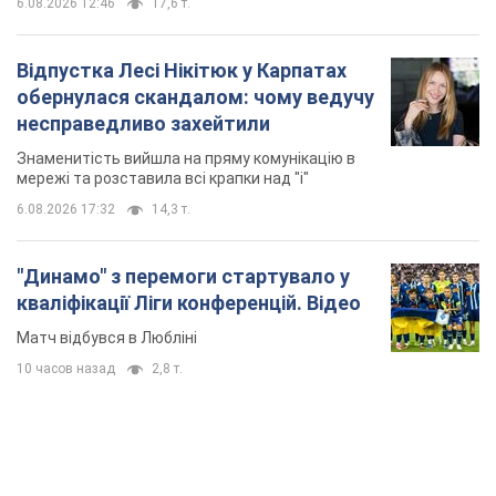
6.08.2026 12:46
17,6 т.
Відпустка Лесі Нікітюк у Карпатах
обернулася скандалом: чому ведучу
несправедливо захейтили
Знаменитість вийшла на пряму комунікацію в
мережі та розставила всі крапки над "і"
6.08.2026 17:32
14,3 т.
"Динамо" з перемоги стартувало у
кваліфікації Ліги конференцій. Відео
Матч відбувся в Любліні
10 часов назад
2,8 т.