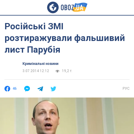
Російські ЗМІ
розтиражували фальшивий
лист Парубія
Кримінальні новини
3.07.2014 12:12
19,2 т.
46
РУС