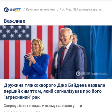
Кримінальні новини
Російські ЗМІ розтиражували...
Важливе
Дружина тяжкохворого Джо Байдена назвала
перший симптом, який сигналізував про його
"агресивний" рак
Спершу лікарі не надали цьому належної уваги