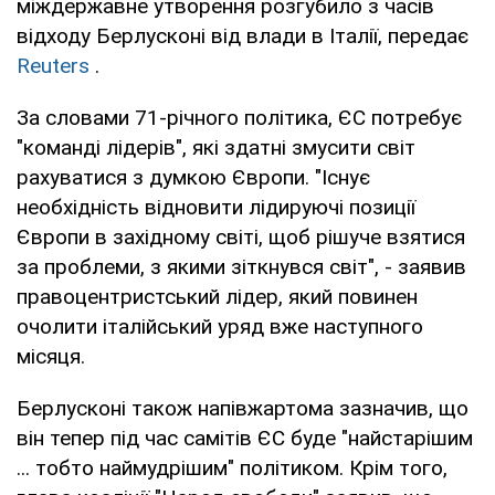
міждержавне утворення розгубило з часів
відходу Берлусконі від влади в Італії, передає
Reuters
.
За словами 71-річного політика, ЄС потребує
"команді лідерів", які здатні змусити світ
рахуватися з думкою Європи. "Існує
необхідність відновити лідируючі позиції
Європи в західному світі, щоб рішуче взятися
за проблеми, з якими зіткнувся світ", - заявив
правоцентристський лідер, який повинен
очолити італійський уряд вже наступного
місяця.
Берлусконі також напівжартома зазначив, що
він тепер під час самітів ЄС буде "найстарішим
... тобто наймудрішим" політиком. Крім того,