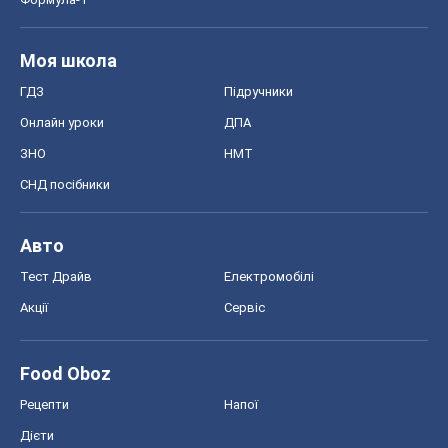
Моя школа
ГДЗ
Підручники
Онлайн уроки
ДПА
ЗНО
НМТ
СНД посібники
Авто
Тест Драйв
Електромобілі
Акції
Сервіс
Food Oboz
Рецепти
Напої
Дієти