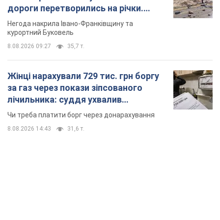
дороги перетворились на річки.
Відео
Негода накрила Івано-Франківщину та
курортний Буковель
8.08.2026 09:27
35,7 т.
Жінці нарахували 729 тис. грн боргу
за газ через покази зіпсованого
лічильника: суддя ухвалив
неочікуване рішення
Чи треба платити борг через донарахування
8.08.2026 14:43
31,6 т.