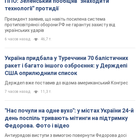
ППО: Зеленський пообіцяв "знаходити
технології" протидії
Президент заявив, що навіть посилена система
протиповітряної оборони РФ не гарантує захисту від
українських ударів
6 часов назад
46,7 т.
Україна придбала у Туреччини 70 балістичних
ракет і багато іншого озброєння: у Держдепі
США оприлюднили список
Держдеп вже поставив до відома американський Конгрес
7 часов назад
11,3 т.
"Нас почули на одне вухо": у містах України 24-й
день поспіль тривають мітинги на підтримку
Федорова. Фото і відео
Антиурядові виступи з вимогою повернути Федорова досі