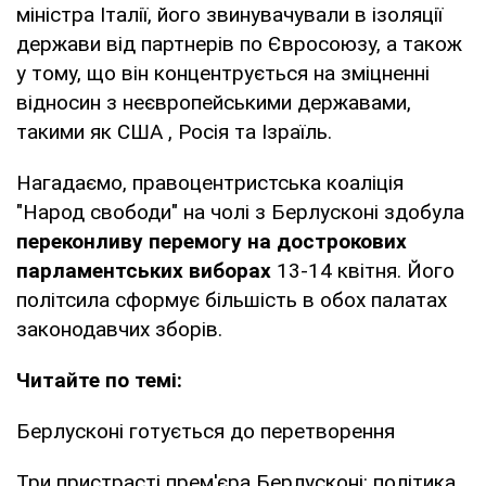
міністра Італії, його звинувачували в ізоляції
держави від партнерів по Євросоюзу, а також
у тому, що він концентрується на зміцненні
відносин з неєвропейськими державами,
такими як США , Росія та Ізраїль.
Нагадаємо, правоцентристська коаліція
"Народ свободи" на чолі з Берлусконі здобула
переконливу перемогу на дострокових
парламентських виборах
13-14 квітня. Його
політсила сформує більшість в обох палатах
законодавчих зборів.
Читайте по темі:
Берлусконі готується до перетворення
Три пристрасті прем'єра Берлусконі: політика,