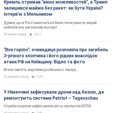
Кремль отримав "вікно можливостей", а Трамп
залишився майже без ракет: як бути Україні?
Інтерв’ю з Мельником
Думка, що в Росії закінчаться балістичні ракети, вкрай
небезпечна, наголосив експерт
39 минут назад
3,0 т.
"Все горіло": очевидиця розповіла про загибель
3-річного хлопчика і його рідних внаслідок
атаки РФ на Київщину. Відео та фото
Вічна пам'ять жертвам російського терору
32 минуты назад
1,0 т.
У Німеччині зафіксували дрони над базою, де
ремонтують системи Patriot – Tagesschau
Служба охорони зафіксувала шість прольотів БПЛА