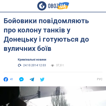
Бойовики повідомляють
про колону танків у
Донецьку і готуються до
вуличних боїв
Кримінальні новини
24.10.2014 12:03
37,0 т.
41
РУС