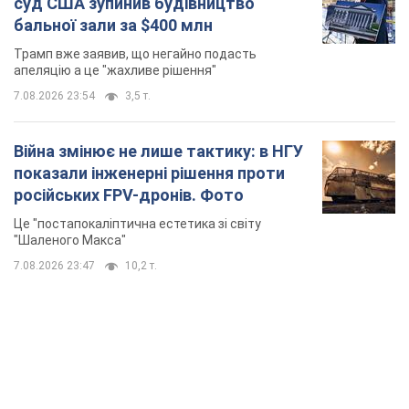
суд США зупинив будівництво
бальної зали за $400 млн
Трамп вже заявив, що негайно подасть
апеляцію а це "жахливе рішення"
7.08.2026 23:54
3,5 т.
Війна змінює не лише тактику: в НГУ
показали інженерні рішення проти
російських FPV-дронів. Фото
Це "постапокаліптична естетика зі світу
"Шаленого Макса"
7.08.2026 23:47
10,2 т.