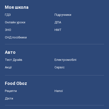
Моя школа
ГДЗ
Підручники
Онлайн уроки
ДПА
ЗНО
НМТ
СНД посібники
Авто
Тест Драйв
Електромобілі
Акції
Сервіс
Food Oboz
Рецепти
Напої
Дієти