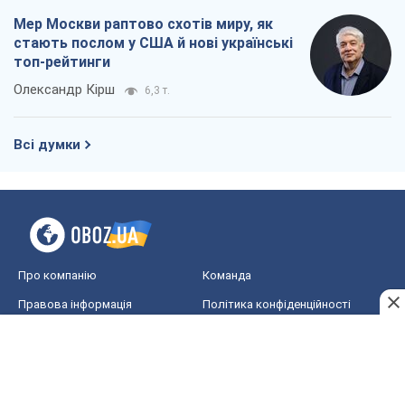
Про компанію
Команда
Правова інформація
Політика конфіденційності
Реклама на сайті
Документи
Редакційна політика
Журналісти OBOZ.UA на місці
подій
OBOZ.UA
Політика
Світ
Розслідування
Блоги
Суспільство
Регіони України
Київ
Харків
Запоріжжя
Дніпро