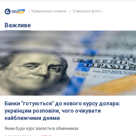
Банки "готуються" до нового курсу долара:
українцям розповіли, чого очікувати
найближчими днями
Яким буде курс валюти в обмінниках
6.08.2026 22:58
151,8 т.
Українцям обіцяють по 850 грн від
мобільних операторів: що не так з
цими повідомленнями
Як не потрапити в пастку шахраїв
6.08.2026 21:02
16,5 т.
Найдорожчий футболіст "Динамо"
забив "Карабаху" вже на 10-й хвилині