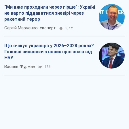
Результат ударів по НПЗ Росії значно
більший, ніж здається
Дмитро Томчук
906
Не помста, а стратегія: Україна змушує
Росію платити за війну