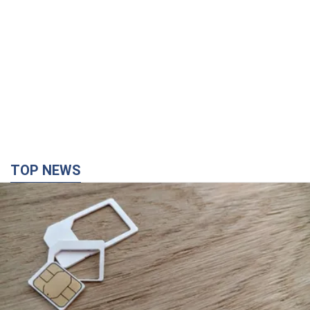
Мобільні оператори підвищили тарифи "до
межі", але якість зв'язку деградувала: чи варто
скаржитись на ціни
Чому ціни на мобільний зв'язок зросли у кілька разів і як
поліпшити якість інтернету на телефоні
2 часа назад
9,4 т.
В окупованій Ялті прогриміли потужні вибухи: