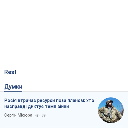
Думки
Росія втрачає ресурси поза планом: хто
насправді диктує темп війни
Сергій Місюра
39
"Ми вже проходили через гірше": Україні
не варто піддаватися зневірі через
ракетний терор
Сергій Марченко, експерт
3,7 т.
Що очікує українців у 2026–2028 роках?
Головні висновки з нових прогнозів від
НБУ
Василь Фурман
186