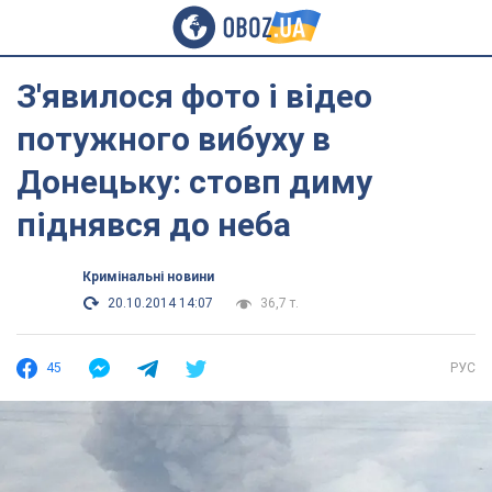
З'явилося фото і відео
потужного вибуху в
Донецьку: стовп диму
піднявся до неба
Кримінальні новини
20.10.2014 14:07
36,7 т.
45
РУС