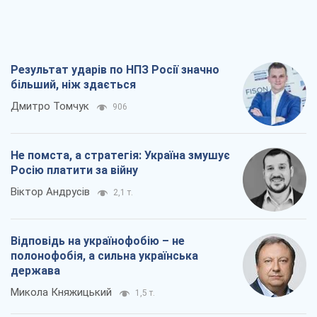
Віктор Андрусів
2,1 т.
Відповідь на українофобію – не
полонофобія, а сильна українська
держава
Микола Княжицький
1,5 т.
Мер Москви раптово схотів миру, як
стають послом у США й нові українські
топ-рейтинги
Олександр Кірш
6,3 т.
Всі думки