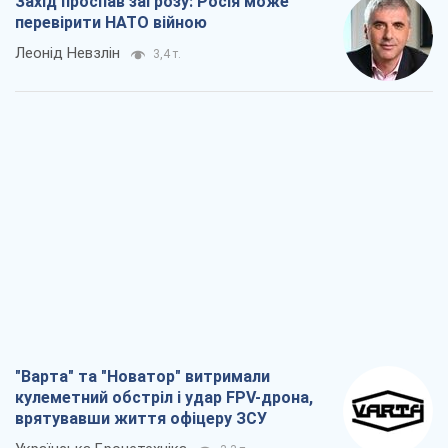
Захід проспав загрозу: Росія може
перевірити НАТО війною
Леонід Невзлін
3,4 т.
"Варта" та "Новатор" витримали
кулеметний обстріл і удар FPV-дрона,
врятувавши життя офіцеру ЗСУ