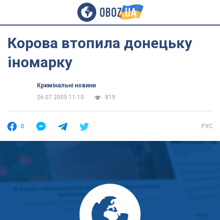
Корова втопила донецьку
іномарку
Кримінальні новини
26.07.2005 11:10
819
0
РУС