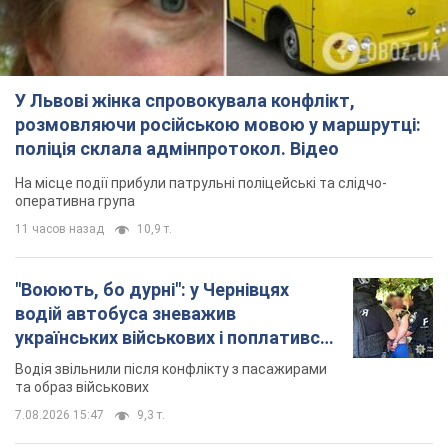
У Львові жінка спровокувала конфлікт,
розмовляючи російською мовою у маршрутці:
поліція склала адмінпротокол. Відео
На місце події прибули патрульні поліцейські та слідчо-
оперативна група
11 часов назад
10,9 т.
"Воюють, бо дурні": у Чернівцях
водій автобуса зневажив
українських військових і поплатився.
Відео
Водія звільнили після конфлікту з пасажирами
та образ військових
7.08.2026 15:47
9,3 т.