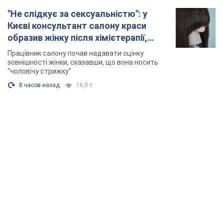
"Не слідкує за сексуальністю": у
Києві консультант салону краси
образив жінку після хімієтерапії,
розгорівся скандал. Фото
Працівник салону почав надавати оцінку
зовнішності жінки, сказавши, що вона носить
"чоловічу стрижку"
8 часов назад
16,9 т.