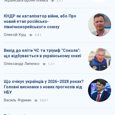
Українська Бронетехніка
3,3 т.
КНДР як каталізатор війни, або Про
новий етап російсько-
північнокорейського союзу
Олексій Кущ
3,4 т.
Вихід до еліти ЧС та тріумф "Сокола":
що відбувається в українському хокеї
Олександр Липенко
1,3 т.
Що очікує українців у 2026–2028 роках?
Головні висновки з нових прогнозів від
НБУ
Василь Фурман
24,0 т.