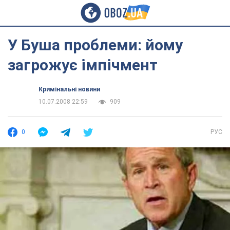
У Буша проблеми: йому
загрожує імпічмент
Кримінальні новини
10.07.2008 22:59
909
0
РУС