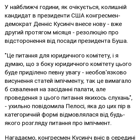
У найближчі години, як очікується, колишній
кандидат в президенти США конгресмен-
демократ Денніс Кусиніч внесе нову - вже
другий протягом місяця - резолюцію про
відсторонення від посади президента Буша.
"Це питання для юридичного комітету, і я
думаю, що з боку юридичного комітету цього
буде приділено певну увагу - необов'язково
висунення статей імпічменту, так це вимагало
б схвалення на засіданні палати, але
проведення з цього питання якихось слухань",
- ухильно повідомила Пелосі, яка до цих пір в
категоричній формі відмовлялася від будь-
якого розгляду питання про імпічмент.
Нагадаємо, конгресмен Кусиніч вніс в середині