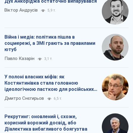
Дух Анкоріджа остаточно випарувався
Віктор Андрусів
5,9 т.
Війна і медіа: політика пішла в
соцмережі, а ЗМІ грають за правилами
ютуб
Павло Казарін
3,1 т.
У полоні власних міфів: як
Костянтинівка стала головною
ідеологічною пасткою для російських
окупантів
Дмитро Снєгирьов
6,5 т.
Рекрутинг: оновлений і, схоже,
корисний ворожий досвід, або
Діалектика вибагливого боягузтва