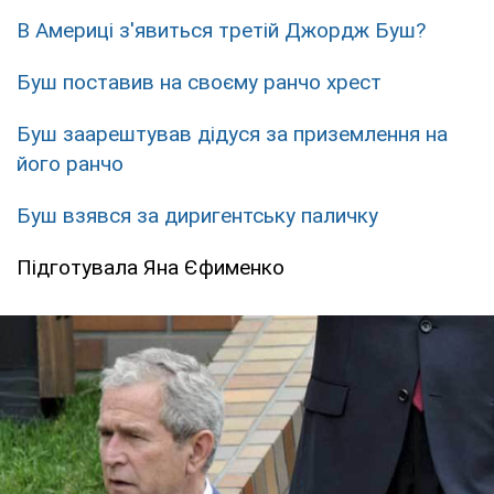
В Америці з'явиться третій Джордж Буш?
Буш поставив на своєму ранчо хрест
Буш заарештував дідуся за приземлення на
його ранчо
Буш взявся за диригентську паличку
Підготувала Яна Єфименко