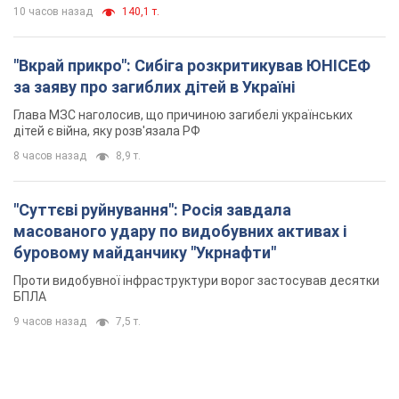
10 часов назад
140,1 т.
"Вкрай прикро": Сибіга розкритикував ЮНІСЕФ
за заяву про загиблих дітей в Україні
Глава МЗС наголосив, що причиною загибелі українських
дітей є війна, яку розв'язала РФ
8 часов назад
8,9 т.
"Суттєві руйнування": Росія завдала
масованого удару по видобувних активах і
буровому майданчику "Укрнафти"
Проти видобувної інфраструктури ворог застосував десятки
БПЛА
9 часов назад
7,5 т.