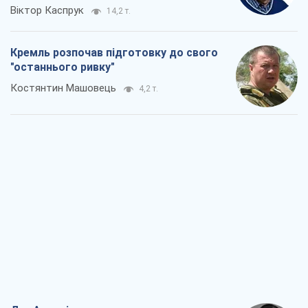
Віктор Каспрук
14,2 т.
Кремль розпочав підготовку до свого
"останнього ривку"
Костянтин Машовець
4,2 т.