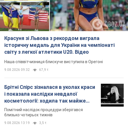
Красуня зі Львова з рекордом виграла
історичну медаль для України на чемпіонаті
світу з легкої атлетики U20. Відео
Наша співвітчизниця блискуче виступила в Орегоні
9.08.2026 09:32
67,9 т.
Брітні Спірс зізналася в уколах краси
і показала наслідки невдалої
косметології: ходила так майже
місяць
Помітний наслідок процедури зберігався
близько чотирьох тижнів
9.08.2026 13:19
3,5 т.