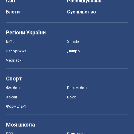
Світ
Розслідування
Блоги
Суспільство
Регіони України
Київ
Харків
Запоріжжя
Дніпро
Черкаси
Спорт
Футбол
Баскетбол
Хокей
Бокс
Формула-1
Моя школа
ГДЗ
Підручники