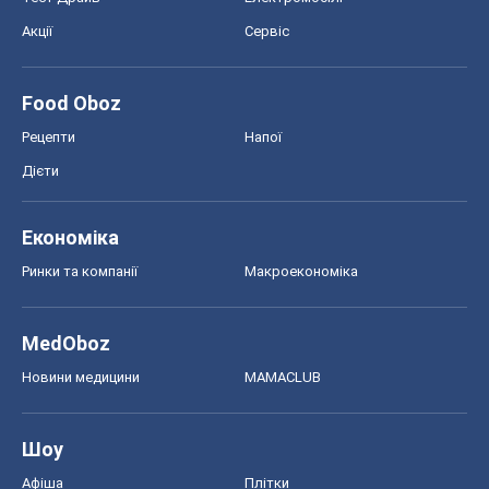
Акції
Сервіс
Food Oboz
Рецепти
Напої
Дієти
Економіка
Ринки та компанії
Макроекономіка
MedOboz
Новини медицини
MAMACLUB
Шоу
Афіша
Плітки