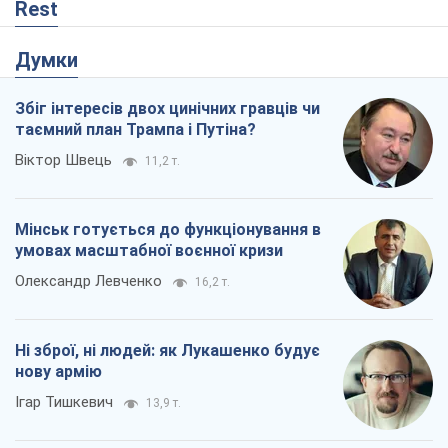
Rest
Думки
Збіг інтересів двох цинічних гравців чи
таємний план Трампа і Путіна?
Віктор Швець
11,2 т.
Мінськ готується до функціонування в
умовах масштабної воєнної кризи
Олександр Левченко
16,2 т.
Ні зброї, ні людей: як Лукашенко будує
нову армію
Ігар Тишкевич
13,9 т.