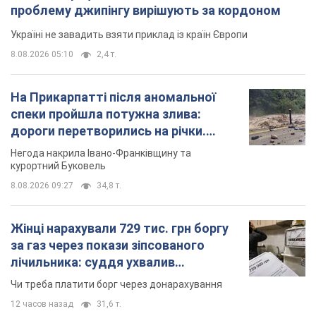
проблему джипінгу вирішують за кордоном
Україні не завадить взяти приклад із країн Європи
8.08.2026 05:10
2,4 т.
На Прикарпатті після аномальної
спеки пройшла потужна злива:
дороги перетворились на річки.
Відео
Негода накрила Івано-Франківщину та
курортний Буковель
8.08.2026 09:27
34,8 т.
Жінці нарахували 729 тис. грн боргу
за газ через покази зіпсованого
лічильника: суддя ухвалив
неочікуване рішення
Чи треба платити борг через донарахування
12 часов назад
31,6 т.