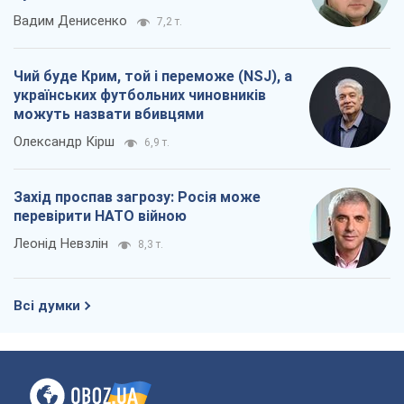
Вадим Денисенко
7,2 т.
Чий буде Крим, той і переможе (NSJ), а
українських футбольних чиновників
можуть назвати вбивцями
Олександр Кірш
6,9 т.
Захід проспав загрозу: Росія може
перевірити НАТО війною
Леонід Невзлін
8,3 т.
Всі думки