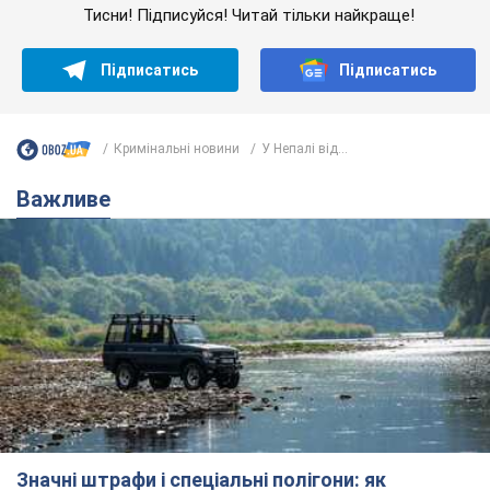
Тисни! Підписуйся! Читай тільки найкраще!
Підписатись
Підписатись
Кримінальні новини
У Непалі від...
Важливе
Значні штрафи і спеціальні полігони: як