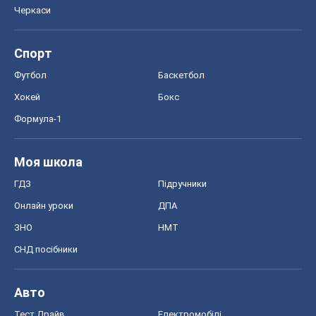
Черкаси
Спорт
Футбол
Баскетбол
Хокей
Бокс
Формула-1
Моя школа
ГДЗ
Підручники
Онлайн уроки
ДПА
ЗНО
НМТ
СНД посібники
Авто
Тест Драйв
Електромобілі