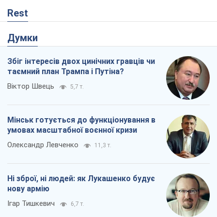
Rest
Думки
Збіг інтересів двох цинічних гравців чи
таємний план Трампа і Путіна?
Віктор Швець
5,7 т.
Мінськ готується до функціонування в
умовах масштабної воєнної кризи
Олександр Левченко
11,3 т.
Ні зброї, ні людей: як Лукашенко будує
нову армію
Ігар Тишкевич
6,7 т.