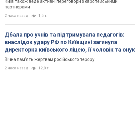
Київ також веде активні переговори з європейськими
партнерами
2 часа назад
1,5 т.
Дбала про учнів та підтримувала педагогів:
внаслідок удару РФ по Київщині загинула
директорка київського ліцею, її чоловік та онук
Вічна пам'ять жертвам російського терору
2 часа назад
12,8 т.