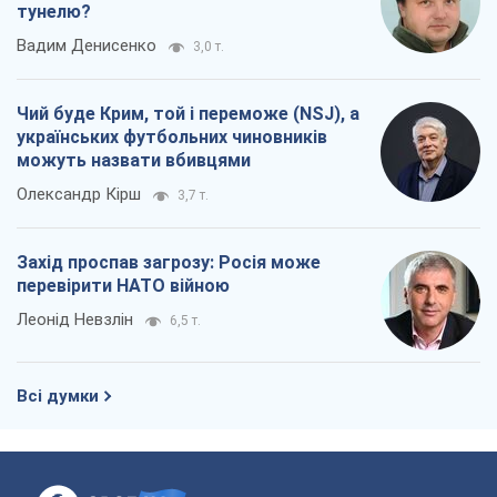
тунелю?
Вадим Денисенко
3,0 т.
Чий буде Крим, той і переможе (NSJ), а
українських футбольних чиновників
можуть назвати вбивцями
Олександр Кірш
3,7 т.
Захід проспав загрозу: Росія може
перевірити НАТО війною
Леонід Невзлін
6,5 т.
Всі думки