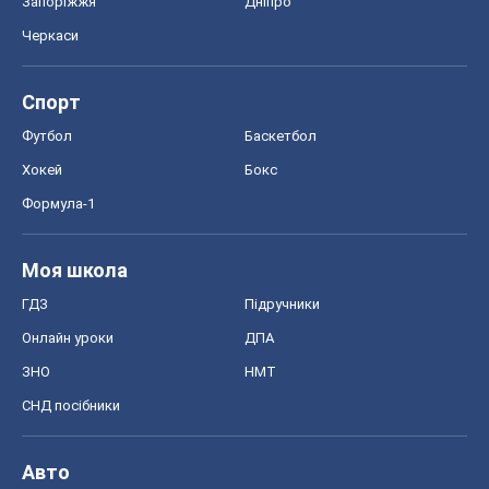
Запоріжжя
Дніпро
Черкаси
Спорт
Футбол
Баскетбол
Хокей
Бокс
Формула-1
Моя школа
ГДЗ
Підручники
Онлайн уроки
ДПА
ЗНО
НМТ
СНД посібники
Авто