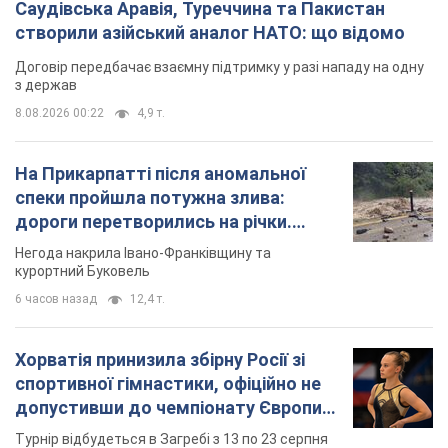
Саудівська Аравія, Туреччина та Пакистан
створили азійський аналог НАТО: що відомо
Договір передбачає взаємну підтримку у разі нападу на одну
з держав
8.08.2026 00:22
4,9 т.
На Прикарпатті після аномальної
спеки пройшла потужна злива:
дороги перетворились на річки.
Відео
Негода накрила Івано-Франківщину та
курортний Буковель
6 часов назад
12,4 т.
Хорватія принизила збірну Росії зі
спортивної гімнастики, офіційно не
допустивши до чемпіонату Європи
основних спортсменів
Турнір відбудеться в Загребі з 13 по 23 серпня