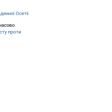
денної Осетії
мчасово
сту проти