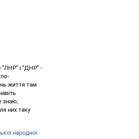
 "ЛНР" і "ДНР" -
 по-
ень життя там
навіть
е знаю,
ля них таку
ької народної