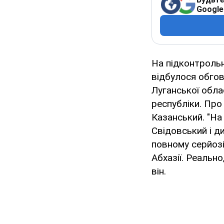
Google
На підконтрол
відбулося обгов
Луганської обла
республіки. Про
Казанський. "На
Свідовський і д
повному серйозі
Абхазії. Реальн
він.