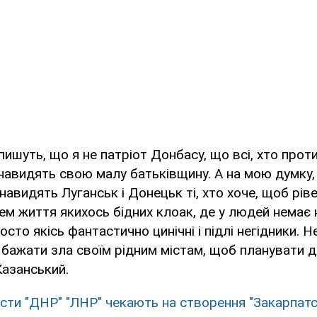
пишуть, що я не патріот Донбасу, що всі, хто проти
енавидять свою малу батьківщину. А на мою думку,
авидять Луганськ і Донецьк ті, хто хоче, щоб рів
нем життя якихось бідних клоак, де у людей немає 
осто якісь фантастично цинічні і підлі негідники. Н
 бажати зла своїм рідним містам, щоб планувати д
Казанський.
сти "ДНР" "ЛНР" чекають на створення "Закарпатс