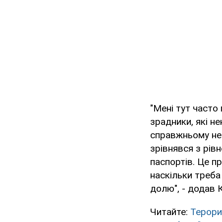
"Мені тут часто 
зрадники, які н
справжньому нен
зрівнявся з рів
паспортів. Це пр
наскільки треба
долю", - додав 
Читайте:
Терори