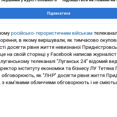
Підписатися
ьному
російсько-терористичним військам
телеканалі
орення, в якому вирішували, як тимчасово окупова
сті досягти рівня життя невизнаної Придністровс
 це на своїй сторінці у Facebook написав журналіст
 луганському телеканалі "Луганськ 24" відомий в
иректор інституту економіки та бізнесу ЛУ Тетяна
 обговорюють, як "ЛНР" досягти рівня життя Прид
о, з кам'яними обличчями обговорюють і не сміютьс