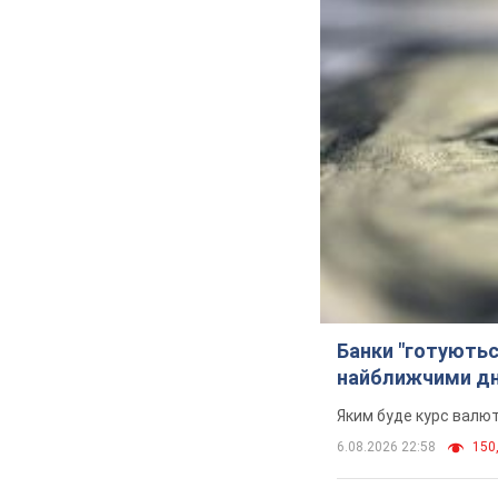
Банки "готуютьс
найближчими д
Яким буде курс валют
6.08.2026 22:58
150,