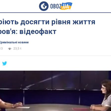
ріють досягти рівня життя
ов'я: відеофакт
Кримінальні новини
13
23,5 т.