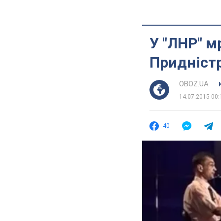
У "ЛНР" м
Придністр
OBOZ.UA
14.07.2015 00:
40