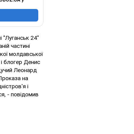
 "Луганськ 24"
ній частині
ької молдавської
 і блогер Денис
едучий Леонард
 Проказа на
ністров'я і
я, - повідомив