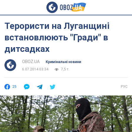
Терористи на Луганщині
встановлюють "Гради" в
дитсадках
OBOZ.UA
Кримінальні новини
6.07.2014 03:34
7,5 т.
25
РУС