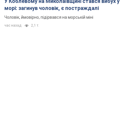
У Коблевому на Миколаївщині стався вибух у
морі: загинув чоловік, є постраждалі
Чоловік, ймовірно, підірвався на морській міні
час назад
2,1 т.