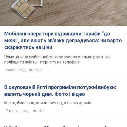
Мобільні оператори підвищили тарифи "до
межі", але якість зв'язку деградувала: чи варто
скаржитись на ціни
Чому ціни на мобільний зв'язок зросли у кілька разів і як
поліпшити якість інтернету на телефоні
2 часа назад
9,7 т.
В окупованій Ялті прогриміли потужні вибухи:
валить чорний дим. Фото і відео
Місто, ймовірно, опинилося під атакою дронів
17 минут назад
411