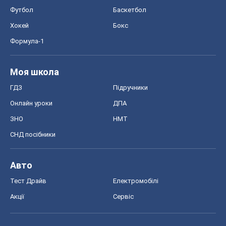
Футбол
Баскетбол
Хокей
Бокс
Формула-1
Моя школа
ГДЗ
Підручники
Онлайн уроки
ДПА
ЗНО
НМТ
СНД посібники
Авто
Тест Драйв
Електромобілі
Акції
Сервіс