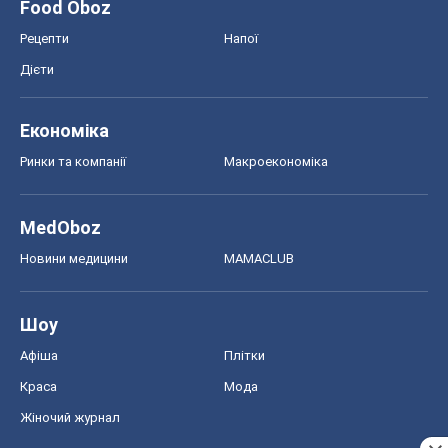
Food Oboz
Рецепти
Напої
Дієти
Економіка
Ринки та компанії
Макроекономіка
MedOboz
Новини медицини
MAMACLUB
Шоу
Афіша
Плітки
Краса
Мода
Жіночий журнал