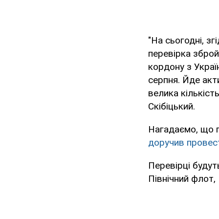
"На сьогодні, з
перевірка зброй
кордону з Україн
серпня. Йде акт
велика кількіст
Скібіцький.
Нагадаємо, що п
доручив провест
Перевірці будуть
Північний флот, 