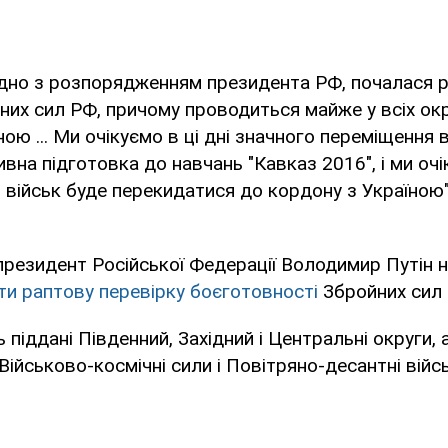
гідно з розпорядженням президента РФ, почалася 
них сил РФ, причому проводиться майже у всіх ок
ою ... Ми очікуємо в ці дні значного переміщення 
ивна підготовка до навчань "Кавказ 2016", і ми оч
ь військ буде перекидатися до кордону з Україною
резидент Російської Федерації Володимир Путін 
и раптову перевірку боєготовності
Збройних сил 
 піддані Південний, Західний і Центральні округи,
Військово-космічні сили і Повітряно-десантні війс