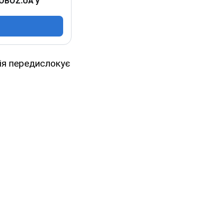
 OBOZ.UA у
сія передислокує