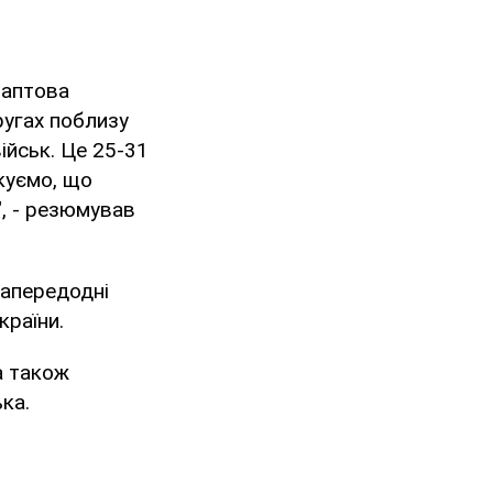
раптова
ругах поблизу
військ. Це 25-31
ікуємо, що
", - резюмував
напередодні
країни.
 а також
ька.