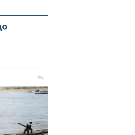
до
РУС