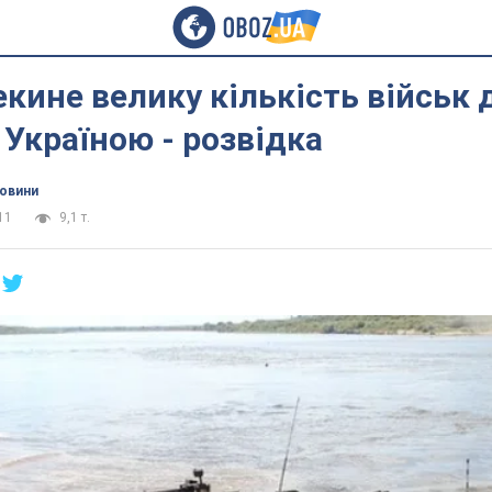
екине велику кількість військ 
 Україною - розвідка
новини
11
9,1 т.