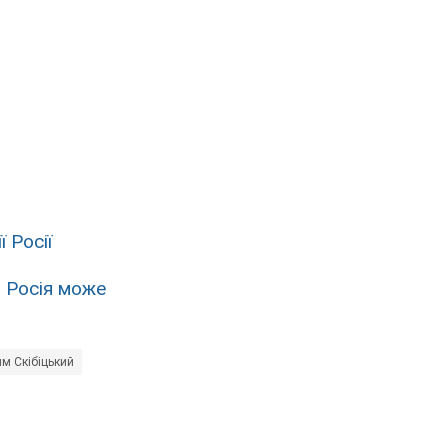
 Росії
ь
Росія може
м Скібіцький