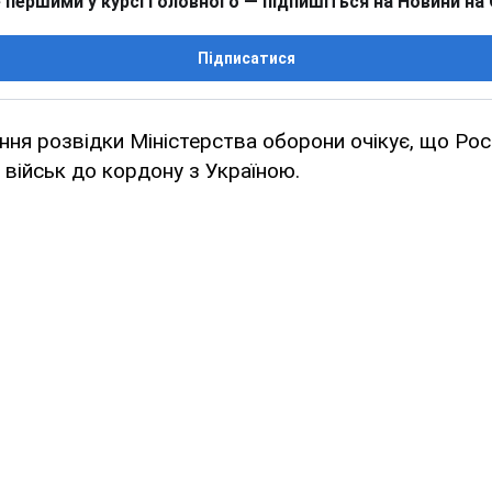
 першими у курсі головного — підпишіться на Новини на
Підписатися
ння розвідки Міністерства оборони очікує, що Ро
ь військ до кордону з Україною.