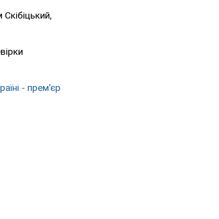
 Скібіцький,
вірки
аїні - прем'єр