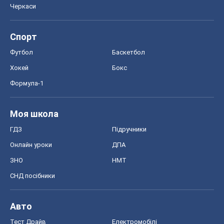
Черкаси
Спорт
Футбол
Баскетбол
Хокей
Бокс
Формула-1
Моя школа
ГДЗ
Підручники
Онлайн уроки
ДПА
ЗНО
НМТ
СНД посібники
Авто
Тест Драйв
Електромобілі