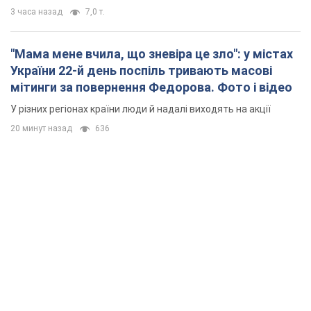
3 часа назад
7,0 т.
"Мама мене вчила, що зневіра це зло": у містах
України 22-й день поспіль тривають масові
мітинги за повернення Федорова. Фото і відео
У різних регіонах країни люди й надалі виходять на акції
20 минут назад
636