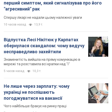
перший симптом, який сигналізував про його
"агресивний" рак
Спершу лікарі не надали цьому належної уваги
10 часов назад
13,9 т.
Відпустка Лесі Нікітюк у Карпатах
обернулася скандалом: чому ведучу
несправедливо захейтили
Знаменитість вийшла на пряму комунікацію в
мережі та розставила всі крапки над "і"
5 часов назад
10,3 т.
Не лише через зарплату: чому
українці не поспішають
погоджуватися на вакансії
Чого найбільше бракує на ринку праці