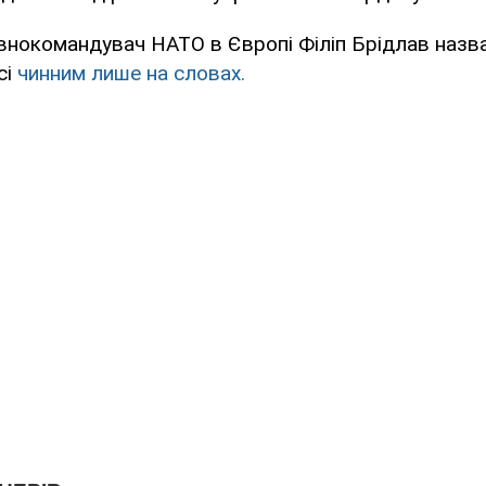
внокомандувач НАТО в Європі Філіп Брідлав назв
сі
чинним лише на словах.