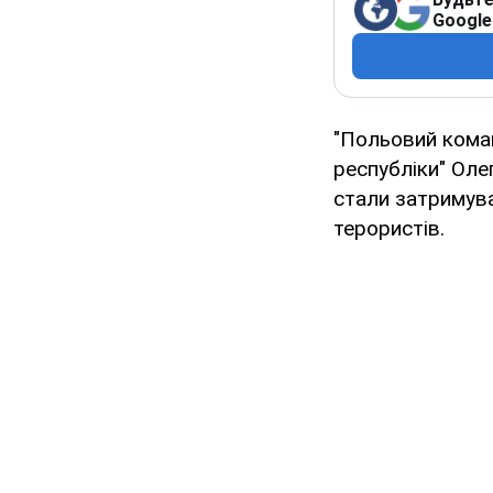
Google
"Польовий кома
республіки" Оле
стали затримува
терористів.