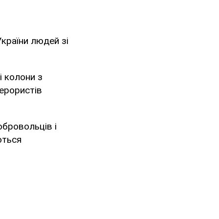
України людей зі
 колони з
ерористів
обровольців і
ються