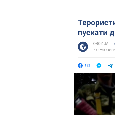
Терористи
пускати д
OBOZ.UA
7.10.2014 00:1
182