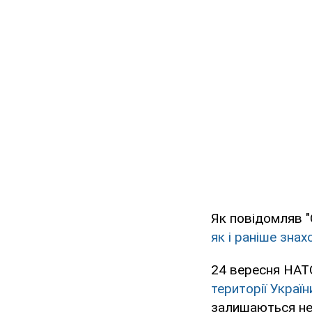
Як повідомляв 
як і раніше зна
24 вересня НА
території Україн
залишаються нед