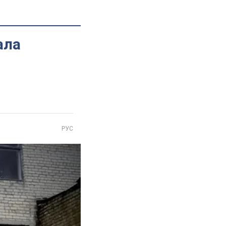
ала
РУС