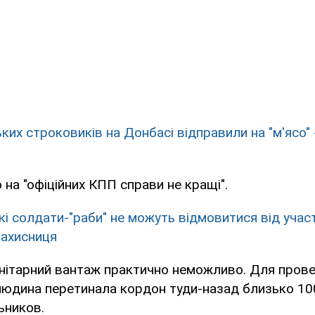
ких строковиків на Донбасі відправили на "м'ясо" 
 на "офіційних КПП справи не кращі".
кі солдати-"раби" не можуть відмовитися від участі
захисниця
нітарний вантаж практично неможливо. Для пров
юдина перетинала кордон туди-назад близько 100 
ьников.