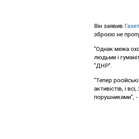
Він заявив
Газет
зброєю не пропус
"Однак межа ох
людьми і гумані
"ДНР".
"Тепер російськ
активістів, і в
порушниками", -