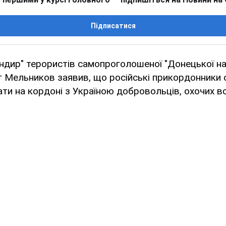
Підписатися
ндир" терористів самопроголошеної "Донецької н
г Мельников заявив, що російські прикордонники 
ти на кордоні з Україною добровольців, охочих в