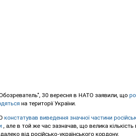
"Обозреватель", 30 вересня в НАТО заявили, що
ро
ходяться
на території України.
ТО
констатував виведення значної частини російськ
и
, але в той же час зазначав, що велика кількість
алеко від російсько-українського кордону.