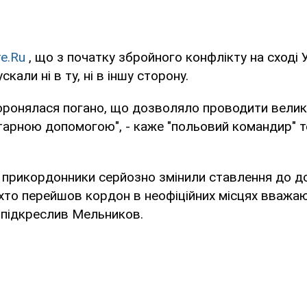
е.Ru
, що з початку збройного конфлікту на сході 
кали ні в ту, ні в іншу сторону.
оронялася погано, що дозволяло проводити великі
тарною допомогою", - каже "польовий командир" т
і прикордонники серйозно змінили ставлення до д
сі, хто перейшов кордон в неофіційних місцях вважа
 підкреслив Мельников.