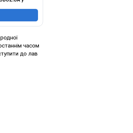
ародної
останнім часом
ступити до лав