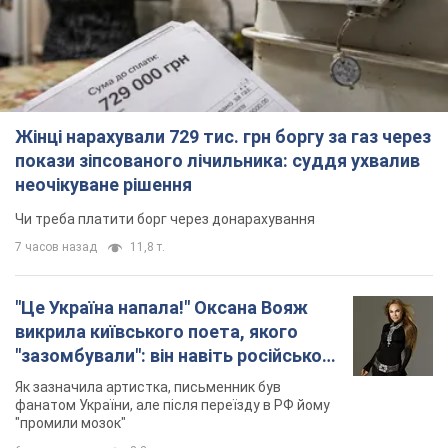
Жінці нарахували 729 тис. грн боргу за газ через
покази зіпсованого лічильника: суддя ухвалив
неочікуване рішення
Чи треба платити борг через донарахування
7 часов назад
11,8 т.
"Це Україна напала!" Оксана Вояж
викрила київського поета, якого
"зазомбували": він навіть російської
не знав, а тепер хоче геноциду
Як зазначила артистка, письменник був
українців
фанатом України, але після переїзду в РФ йому
"промили мозок"