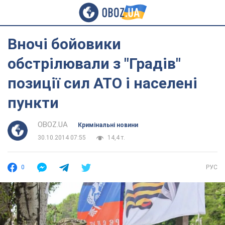
Вночі бойовики
обстрілювали з "Градів"
позиції сил АТО і населені
пункти
OBOZ.UA
Кримінальні новини
30.10.2014 07:55
14,4 т.
0
РУС