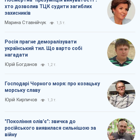
хто дозволив ТЦК судити загиблих
захисників
Марина Ставнійчук
1,5 т.
Росія прагне деморалізувати
український тил. Що варто собі
нагадати
Юрій Богданов
1,2 т.
Господарі Чорного моря: про козацьку
морську славу
Юрій Кирпичов
1,3 т.
"Покоління олів'є": звичка до
російського виявилася сильнішою за
війну