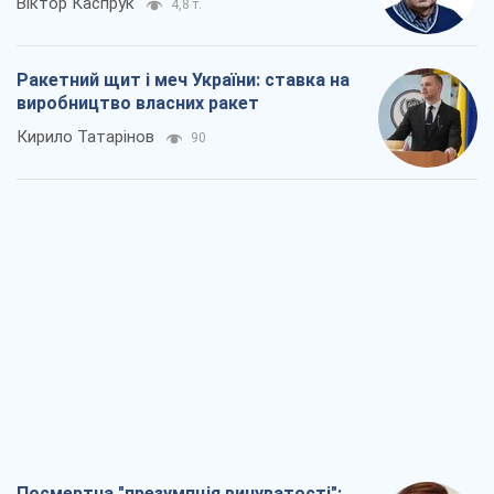
Віктор Каспрук
4,8 т.
Ракетний щит і меч України: ставка на
виробництво власних ракет
Кирило Татарінов
90
Посмертна "презумпція винуватості":