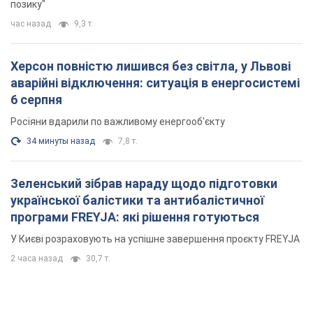
позику"
час назад
9,3 т.
Херсон повністю лишився без світла, у Львові
аварійні відключення: ситуація в енергосистемі
6 серпня
Росіяни вдарили по важливому енергооб'єкту
34 минуты назад
7,8 т.
Зеленський зібрав нараду щодо підготовки
української балістики та антибалістичної
програми FREYJA: які рішення готуються
У Києві розраховують на успішне завершення проєкту FREYJA
2 часа назад
30,7 т.