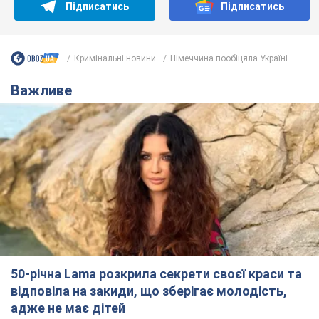
Підписатись
Підписатись
Кримінальні новини
Німеччина пообіцяла Україні...
Важливе
50-річна Lama розкрила секрети своєї краси та
відповіла на закиди, що зберігає молодість,
адже не має дітей