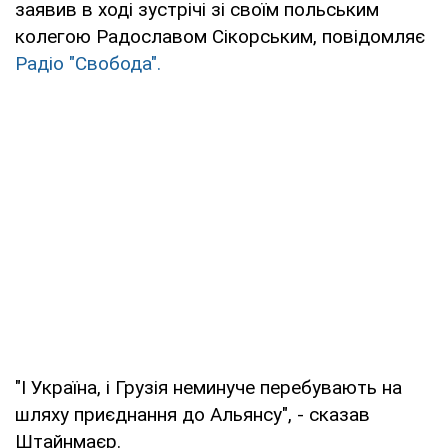
заявив в ході зустрічі зі своїм польським
колегою Радославом Сікорським, повідомляє
Радіо "Свобода".
"І Україна, і Грузія неминуче перебувають на
шляху приєднання до Альянсу", - сказав
Штайнмаєр.