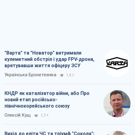
"Варта" та "Новатор" витримали
кулеметний обстріл і удар FPV-дрона,
врятувавши життя офіцеру ЗСУ
Українська Бронетехніка
1,6 т.
КНДР як каталізатор війни, або Про
новий етап російсько-
північнокорейського союзу
Олексій Кущ
1,7 т.
Вихід до еліти ЧС та тріумф "Сокола":