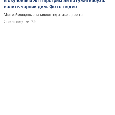
В окупованій Ялті прогриміли потужні вибухи:
валить чорний дим. Фото і відео
Місто, ймовірно, опинилося під атакою дронів
7 годин тому
7,9 т.