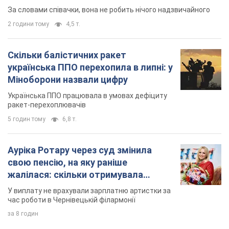
За словами співачки, вона не робить нічого надзвичайного
2 години тому
4,5 т.
Скільки балістичних ракет
українська ППО перехопила в липні: у
Міноборони назвали цифру
Українська ППО працювала в умовах дефіциту
ракет-перехоплювачів
5 годин тому
6,8 т.
Ауріка Ротару через суд змінила
свою пенсію, на яку раніше
жалілася: скільки отримувала
співачка
У виплату не врахували зарплатню артистки за
час роботи в Чернівецькій філармонії
за 8 годин