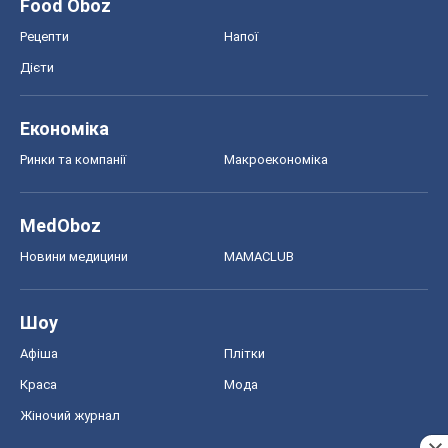
Food Oboz
Рецепти
Напої
Дієти
Економіка
Ринки та компанії
Макроекономіка
MedOboz
Новини медицини
MAMACLUB
Шоу
Афіша
Плітки
Краса
Мода
Жіночий журнал