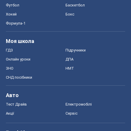
Футбол
Баскетбол
Хокей
Бокс
Формула-1
Моя школа
ГДЗ
Підручники
Онлайн уроки
ДПА
ЗНО
НМТ
СНД посібники
Авто
Тест Драйв
Електромобілі
Акції
Сервіс