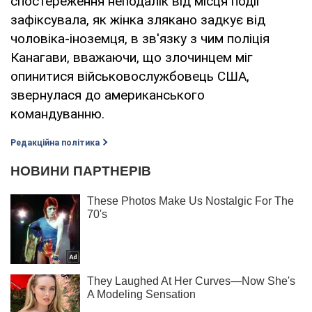
спостереження неподалік від місця події
зафіксувала, як жінка злякано задкує від
чоловіка-іноземця, в зв'язку з чим поліція
Канагави, вважаючи, що злочинцем міг
опинитися військовослужбовець США,
звернулася до американського
командуванню.
Редакційна політика