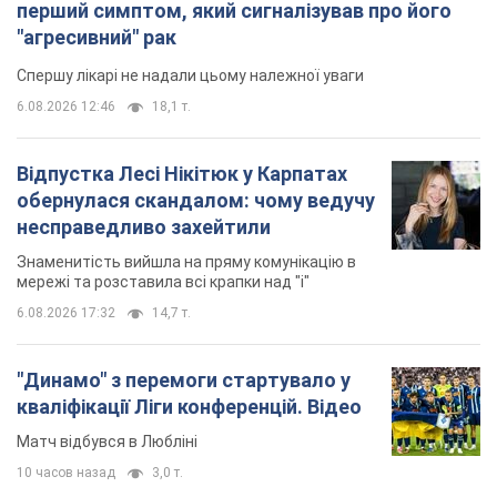
перший симптом, який сигналізував про його
"агресивний" рак
Спершу лікарі не надали цьому належної уваги
6.08.2026 12:46
18,1 т.
Відпустка Лесі Нікітюк у Карпатах
обернулася скандалом: чому ведучу
несправедливо захейтили
Знаменитість вийшла на пряму комунікацію в
мережі та розставила всі крапки над "і"
6.08.2026 17:32
14,7 т.
"Динамо" з перемоги стартувало у
кваліфікації Ліги конференцій. Відео
Матч відбувся в Любліні
10 часов назад
3,0 т.