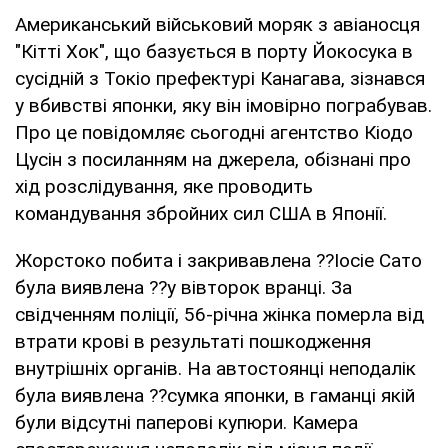
Американський військовий моряк з авіаносця
"Кітті Хок", що базується в порту Йокосука в
сусідній з Токіо префектурі Канагава, зізнався
у вбивстві японки, яку він імовірно пограбував.
Про це повідомляє сьогодні агентство Кіодо
Цусін з посиланням на джерела, обізнані про
хід розслідування, яке проводить
командування збройних сил США в Японії.
Жорстоко побита і закривавлена ??Іосіе Сато
була виявлена ??у вівторок вранці. За
свідченням поліції, 56-річна жінка померла від
втрати крові в результаті пошкодження
внутрішніх органів. На автостоянці неподалік
була виявлена ??сумка японки, в гаманці якій
були відсутні паперові купюри. Камера