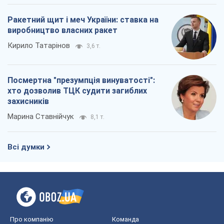
Ракетний щит і меч України: ставка на
виробництво власних ракет
Кирило Татарінов
3,6 т.
Посмертна "презумпція винуватості":
хто дозволив ТЦК судити загиблих
захисників
Марина Ставнійчук
8,1 т.
Всі думки
Про компанію
Команда