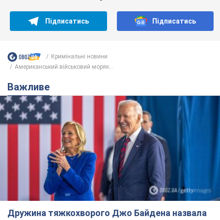
Підписатись
Підписатись
Кримінальні новини
Американський військовий моряк...
Важливе
Дружина тяжкохворого Джо Байдена назвала