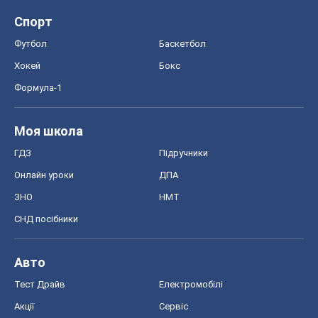
Спорт
Футбол
Баскетбол
Хокей
Бокс
Формула-1
Моя школа
ГДЗ
Підручники
Онлайн уроки
ДПА
ЗНО
НМТ
СНД посібники
Авто
Тест Драйв
Електромобілі
Акції
Сервіс