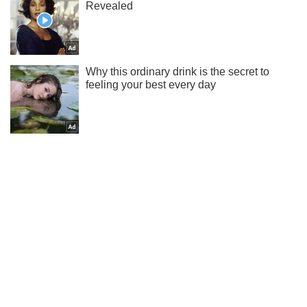
Ти ще не читаєш наш Telegram? А даремно! Підписуйся
Підписатись
Підписатись
Кримінальні новини
Фото Путіна з...
Важливе