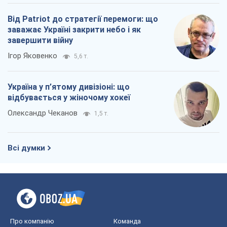
Всі думки
Про компанію
Команда
Правова інформація
Політика конфіденційності
Реклама на сайті
Документи
Редакційна політика
Журналісти OBOZ.UA на місці
подій
OBOZ.UA
Політика
Світ
Розслідування
Блоги
Суспільство