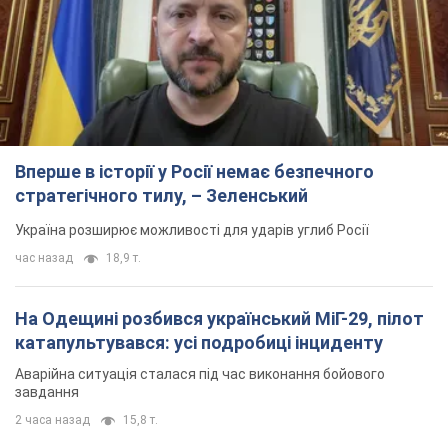
На Одещині розбився український МіГ-29, пілот
катапультувався: усі подробиці інциденту
Аварійна ситуація сталася під час виконання бойового
завдання
2 часа назад
15,8 т.
У Тюменській області атаковано нафтохімічний
комплекс: що відомо про наслідки. Фото і
відео
Від кордону з Україною понад 2000 кілометрів
5 часов назад
6,6 т.