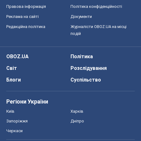
Регіони України
Київ
Харків
Запоріжжя
Дніпро
Черкаси
Спорт
Футбол
Баскетбол
Хокей
Бокс
Формула-1
Моя школа
ГДЗ
Підручники
Онлайн уроки
ДПА