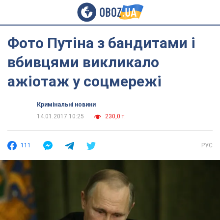
Фото Путіна з бандитами і
вбивцями викликало
ажіотаж у соцмережі
Кримінальні новини
14.01.2017 10:25
230,0 т.
111
РУС