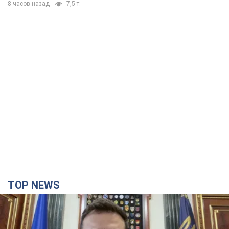
TOP NEWS
Вперше в історії у Росії немає безпечного
стратегічного тилу, – Зеленський
Україна розширює можливості для ударів углиб Росії
час назад
18,9 т.