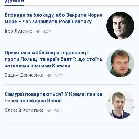
Самураї повертаються? У Кремлі паніка
через новий курс Японії
Олексій Копитько
4,6 т.
Полювання дронів і помилки цивільних:
що насправді підвищує шанси вижити у