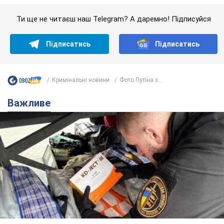
В Україні різко зросла кількість порушень на
митниці: які товари на сотні мільйонів вилучено
В судах лежать вже 4,2 тис. справ про митні правопорушення
11 часов назад
2,9 т.
Українцям "до межі" підвищили
мобільні тарифи: ціни зросли у
кілька разів
Чому учасники ринку вважають, що тариф у 400
грн на місяць – це небагато