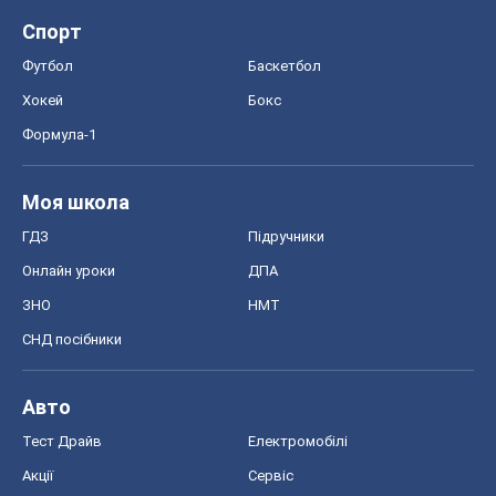
ЗНО
НМТ
СНД посібники
Авто
Тест Драйв
Електромобілі
Акції
Сервіс
Food Oboz
Рецепти
Напої
Дієти
Економіка
Ринки та компанії
Макроекономіка