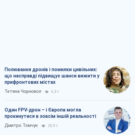
прифронтових містах
Тетяна Чорновол
6,3 т.
Один FPV-дрон – і Європа могла
прокинутися в зовсім іншій реальності
Дмитро Томчук
20,9 т.
Від Patriot до стратегії перемоги: що
заважає Україні закрити небо і як
завершити війну
Ігор Яковенко
5,6 т.
Україна у п’ятому дивізіоні: що
відбувається у жіночому хокеї
Олександр Чеканов
1,5 т.