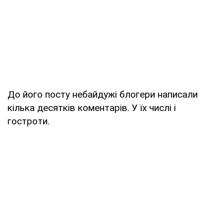
До його посту небайдужі блогери написали
кілька десятків коментарів. У їх числі і
гостроти.