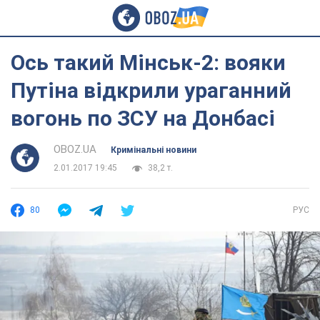
Ось такий Мінськ-2: вояки
Путіна відкрили ураганний
вогонь по ЗСУ на Донбасі
OBOZ.UA
Кримінальні новини
2.01.2017 19:45
38,2 т.
80
РУС