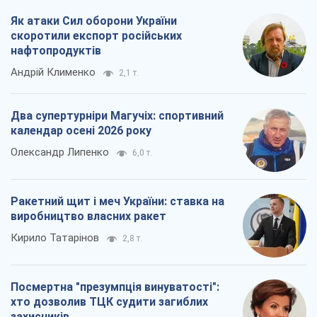
Як атаки Сил оборони України
скоротили експорт російських
нафтопродуктів
Андрій Клименко
2,1 т.
Два супертурніри Магучіх: спортивний
календар осені 2026 року
Олександр Липенко
6,0 т.
Ракетний щит і меч України: ставка на
виробництво власних ракет
Кирило Татарінов
2,8 т.
Посмертна "презумпція винуватості":
хто дозволив ТЦК судити загиблих
захисників