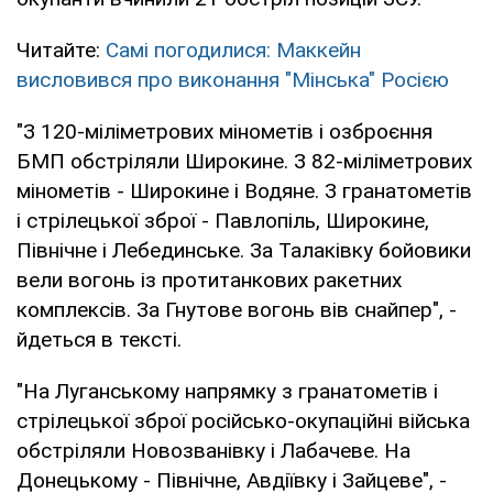
Читайте:
Самі погодилися: Маккейн
висловився про виконання "Мінська" Росією
"З 120-міліметрових мінометів і озброєння
БМП обстріляли Широкине. З 82-міліметрових
мінометів - Широкине і Водяне. З гранатометів
і стрілецької зброї - Павлопіль, Широкине,
Північне і Лебединське. За Талаківку бойовики
вели вогонь із протитанкових ракетних
комплексів. За Гнутове вогонь вів снайпер", -
йдеться в тексті.
"На Луганському напрямку з гранатометів і
стрілецької зброї російсько-окупаційні війська
обстріляли Новозванівку і Лабачеве. На
Донецькому - Північне, Авдіївку і Зайцеве", -