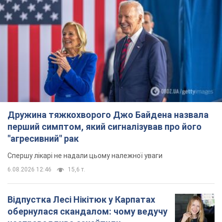
Дружина тяжкохворого Джо Байдена назвала
перший симптом, який сигналізував про його
"агресивний" рак
Спершу лікарі не надали цьому належної уваги
6.08.2026 12:46
15,6 т.
Відпустка Лесі Нікітюк у Карпатах
обернулася скандалом: чому ведучу