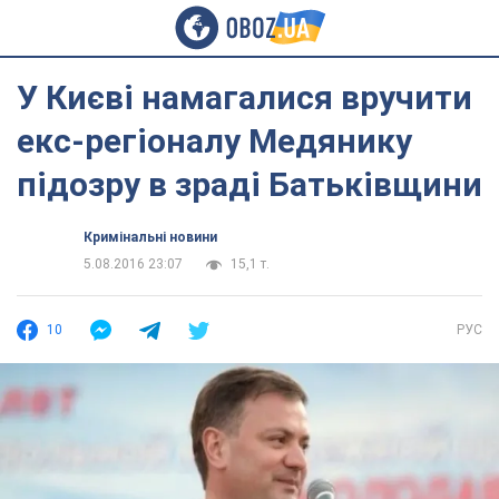
У Києві намагалися вручити
екс-регіоналу Медянику
підозру в зраді Батьківщини
Кримінальні новини
5.08.2016 23:07
15,1 т.
10
РУС