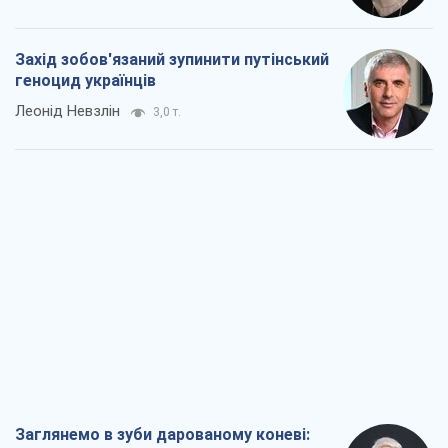
Захід зобов'язаний зупинити путінський
геноцид українців
Леонід Невзлін
3,0 т.
Заглянемо в зуби дарованому коневі: