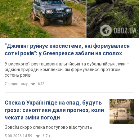
"Джипінг руйнує екосистеми, які формувалися
сотні років": у Greenpeace забили на сполох
У високогір'ї розташовані альпійські та субальпійські луки –
рідкісні природні комплекси, які формувалися протягом
сотень років
7 годин тому
642
Спека в Україні піде на спад, будуть
грози: синоптики дали прогноз, коли
чекати зміни погоди
Зовсім скоро спека поступово відступить
5.08.2026 14:59
6,7 т.