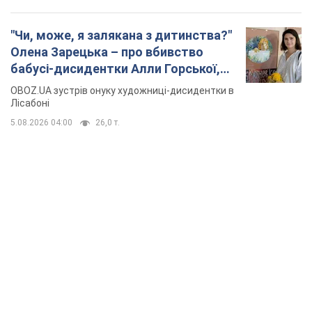
"Чи, може, я залякана з дитинства?"
Олена Зарецька – про вбивство
бабусі-дисидентки Алли Горської,
критику Дмитра Стуса та втечу в
OBOZ.UA зустрів онуку художниці-дисидентки в
Португалію з 5 дітьми
Лісабоні
5.08.2026 04:00
26,0 т.