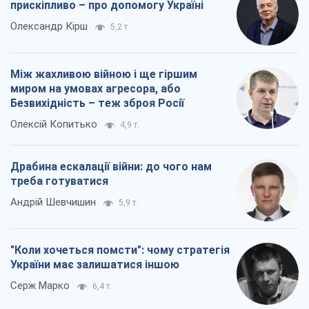
прискіпливо – про допомогу Україні
Олександр Кірш
5,2 т.
Між жахливою війною і ще гіршим
миром на умовах агресора, або
Безвихідність – теж зброя Росії
Олексій Копитько
4,9 т.
Драбина ескалації війни: до чого нам
треба готуватися
Андрій Шевчишин
5,9 т.
"Коли хочеться помсти": чому стратегія
України має залишатися іншою
Серж Марко
6,4 т.