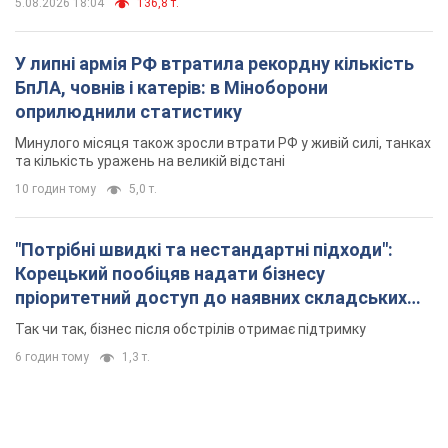
5.08.2026 18:04
136,8 т.
У липні армія РФ втратила рекордну кількість
БпЛА, човнів і катерів: в Міноборони
оприлюднили статистику
Минулого місяця також зросли втрати РФ у живій силі, танках
та кількість уражень на великій відстані
10 годин тому
5,0 т.
"Потрібні швидкі та нестандартні підходи":
Корецький пообіцяв надати бізнесу
пріоритетний доступ до наявних складських
приміщень
Так чи так, бізнес після обстрілів отримає підтримку
6 годин тому
1,3 т.