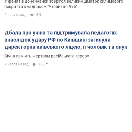
У фанатів донеччанки зберігся великий шматок килимового
покриття з надписом "Атланта-1996"
2 часа назад
8,9 т.
Дбала про учнів та підтримувала педагогів:
внаслідок удару РФ по Київщині загинула
директорка київського ліцею, її чоловік та онук
Вічна пам'ять жертвам російського терору
7 часов назад
18,6 т.