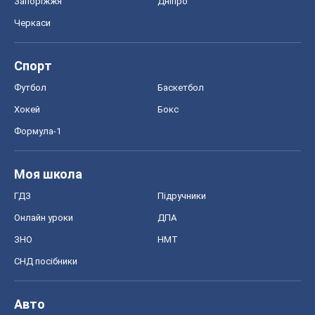
Запоріжжя
Дніпро
Черкаси
Спорт
Футбол
Баскетбол
Хокей
Бокс
Формула-1
Моя школа
ГДЗ
Підручники
Онлайн уроки
ДПА
ЗНО
НМТ
СНД посібники
Авто