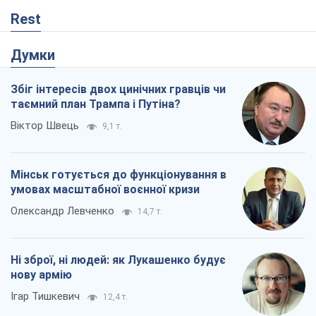
Rest
Думки
Збіг інтересів двох цинічних гравців чи
таємний план Трампа і Путіна?
Віктор Швець
9,1 т.
Мінськ готується до функціонування в
умовах масштабної воєнної кризи
Олександр Левченко
14,7 т.
Ні зброї, ні людей: як Лукашенко будує
нову армію
Ігар Тишкевич
12,4 т.