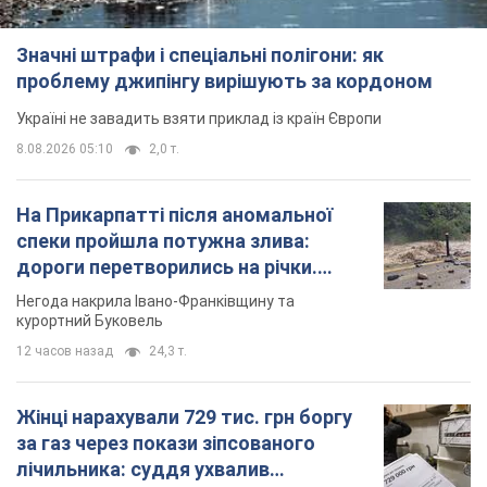
Значні штрафи і спеціальні полігони: як
проблему джипінгу вирішують за кордоном
Україні не завадить взяти приклад із країн Європи
8.08.2026 05:10
2,0 т.
На Прикарпатті після аномальної
спеки пройшла потужна злива:
дороги перетворились на річки.
Відео
Негода накрила Івано-Франківщину та
курортний Буковель
12 часов назад
24,3 т.
Жінці нарахували 729 тис. грн боргу
за газ через покази зіпсованого
лічильника: суддя ухвалив