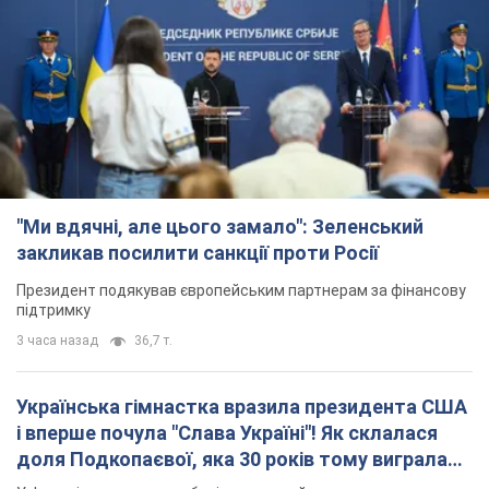
"Ми вдячні, але цього замало": Зеленський
закликав посилити санкції проти Росії
Президент подякував європейським партнерам за фінансову
підтримку
3 часа назад
36,7 т.
Українська гімнастка вразила президента США
і вперше почула "Слава Україні"! Як склалася
доля Подкопаєвої, яка 30 років тому виграла
"золото" Олімпіади