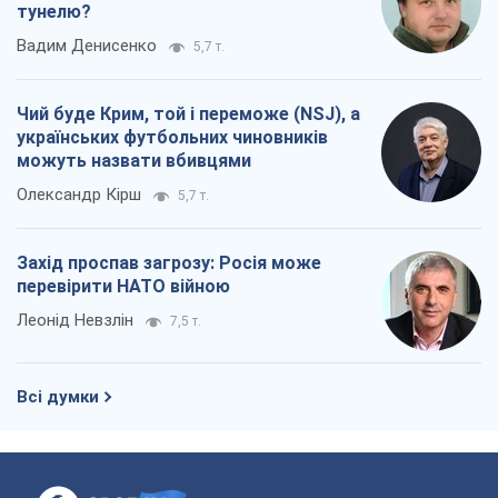
тунелю?
Вадим Денисенко
5,7 т.
Чий буде Крим, той і переможе (NSJ), а
українських футбольних чиновників
можуть назвати вбивцями
Олександр Кірш
5,7 т.
Захід проспав загрозу: Росія може
перевірити НАТО війною
Леонід Невзлін
7,5 т.
Всі думки