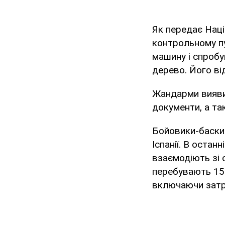
Як передає Наці
контрольному п
машину і спробу
дерево. Його від
Жандарми виявил
документи, а та
Бойовики-баски 
Іспанії. В остан
взаємодіють зі 
перебувають 150
включаючи затри