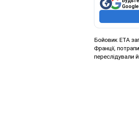
Будьте
Google
Бойовик ЕТА заг
Франції, потрап
переслідували й