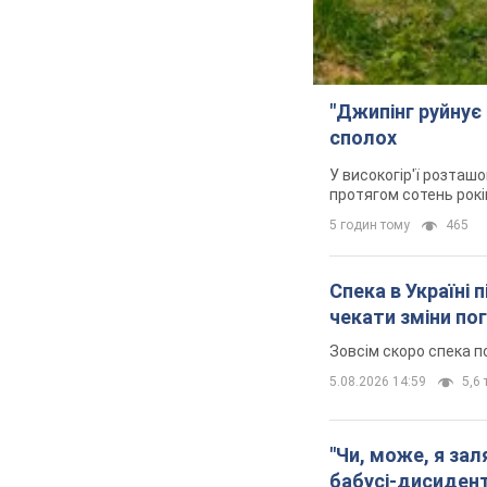
"Джипінг руйнує 
сполох
У високогір'ї розташо
протягом сотень рокі
5 годин тому
465
Спека в Україні 
чекати зміни по
Зовсім скоро спека п
5.08.2026 14:59
5,6 
"Чи, може, я за
бабусі-дисидент