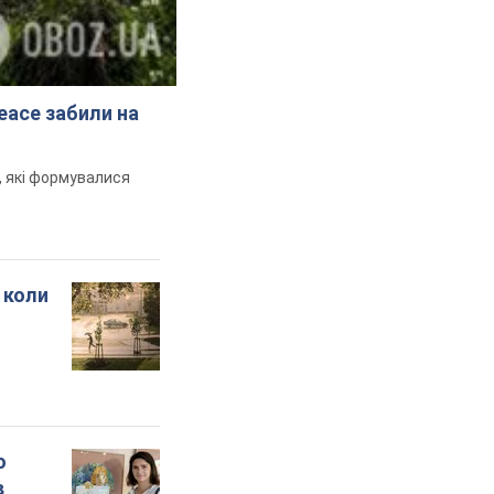
peace забили на
и, які формувалися
 коли
о
в