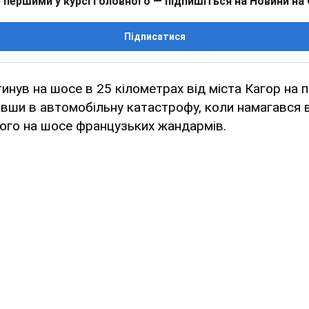
 першими у курсі головного — підпишіться на Новини на
Підписатися
инув на шосе в 25 кілометрах від міста Кагор на 
ивши в автомобільну катастрофу, коли намагався 
ого на шосе французьких жандармів.