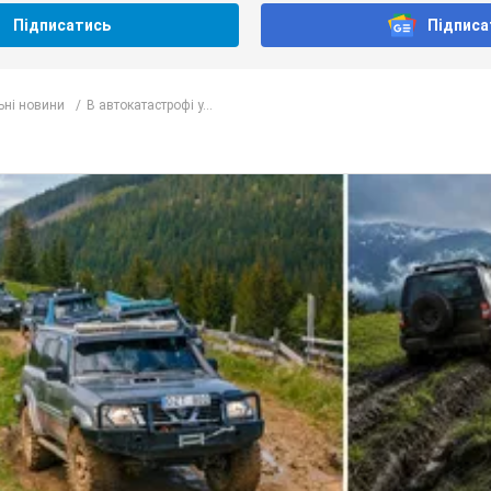
Підписатись
Підписа
ьні новини
В автокатастрофі у...