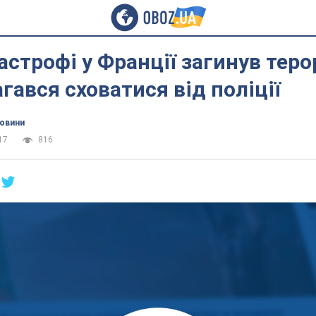
астрофі у Франції загинув теро
гався сховатися від поліції
новини
17
816