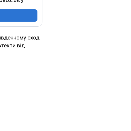
 OBOZ.UA у
південному сході
втекти від