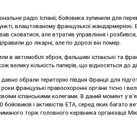
ональне радіо Іспанії, бойовика зупинили для пере
ункті, влаштованому французької жандармерією. 
вав сховатися, але втратив управління і розбився
правили до лікарні, але по дорозі він помер.
и в автомобілі зброя, фальшиві іспанські та фра
кож велику кількість паперів, що відносяться до д
давно обрали територію півдня Франції для підго
ні роки французькі правоохоронні органи тісно і ве
своїми іспанськими колегами. В даний момент у в'я
 бойовиків і активістів ЕТА, серед яких багато ве
маного торік головного керівника організації Мік