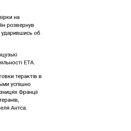
вірки на
Він розвернув
, ударившись об
нцузькі
іяльності ЕТА.
товки терактів в
льми успішно
зницях Франції
теранів,
еля Антса.