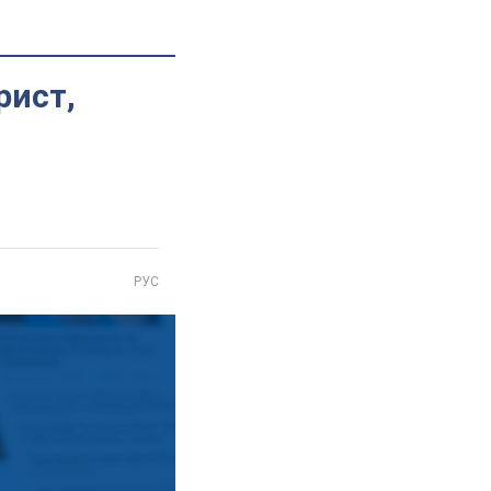
рист,
РУС