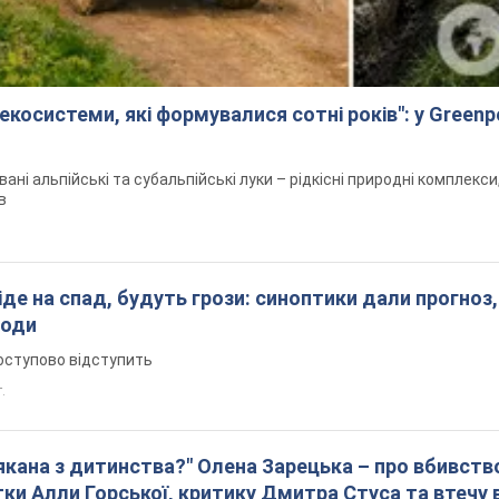
екосистеми, які формувалися сотні років": у Green
вані альпійські та субальпійські луки – рідкісні природні комплекс
в
піде на спад, будуть грози: синоптики дали прогноз,
годи
оступово відступить
т.
лякана з дитинства?" Олена Зарецька – про вбивств
ки Алли Горської, критику Дмитра Стуса та втечу 