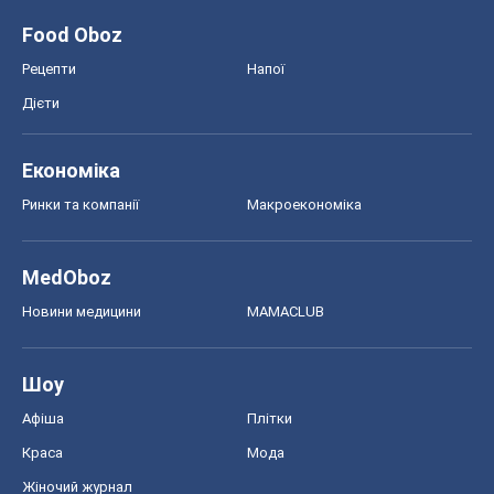
Food Oboz
Рецепти
Напої
Дієти
Економіка
Ринки та компанії
Макроекономіка
MedOboz
Новини медицини
MAMACLUB
Шоу
Афіша
Плітки
Краса
Мода
Жіночий журнал