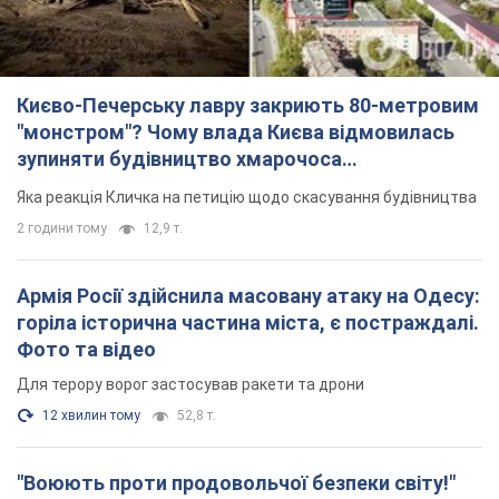
Києво-Печерську лавру закриють 80-метровим
"монстром"? Чому влада Києва відмовилась
зупиняти будівництво хмарочоса
"московського вірянина"
Яка реакція Кличка на петицію щодо скасування будівництва
2 години тому
12,9 т.
Армія Росії здійснила масовану атаку на Одесу:
горіла історична частина міста, є постраждалі.
Фото та відео
Для терору ворог застосував ракети та дрони
12 хвилин тому
52,8 т.
"Воюють проти продовольчої безпеки світу!"