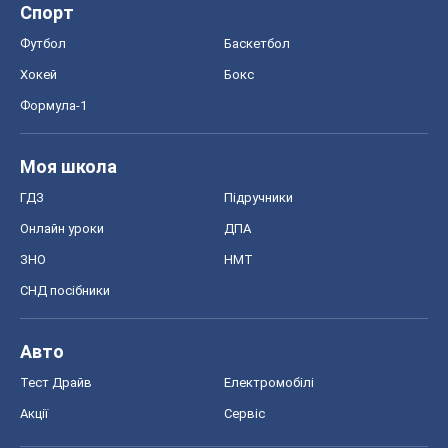
Спорт
Футбол
Баскетбол
Хокей
Бокс
Формула-1
Моя школа
ГДЗ
Підручники
Онлайн уроки
ДПА
ЗНО
НМТ
СНД посібники
Авто
Тест Драйв
Електромобілі
Акції
Сервіс