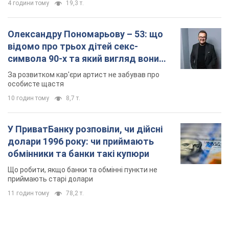
4 години тому
19,3 т.
Олександру Пономарьову – 53: що
відомо про трьох дітей секс-
символа 90-х та який вигляд вони
мають
За розвитком кар'єри артист не забував про
особисте щастя
10 годин тому
8,7 т.
У ПриватБанку розповіли, чи дійсні
долари 1996 року: чи приймають
обмінники та банки такі купюри
Що робити, якщо банки та обмінні пункти не
приймають старі долари
11 годин тому
78,2 т.