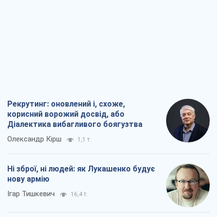
Рекрутинг: оновлений і, схоже,
корисний ворожий досвід, або
Діалектика вибагливого боягузтва
Олександр Кірш
1,1 т.
Ні зброї, ні людей: як Лукашенко будує
нову армію
Ігар Тишкевич
16,4 т.