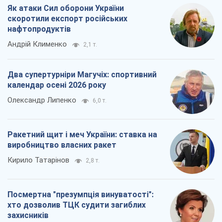
Як атаки Сил оборони України
скоротили експорт російських
нафтопродуктів
Андрій Клименко
2,1 т.
Два супертурніри Магучіх: спортивний
календар осені 2026 року
Олександр Липенко
6,0 т.
Ракетний щит і меч України: ставка на
виробництво власних ракет
Кирило Татарінов
2,8 т.
Посмертна "презумпція винуватості":
хто дозволив ТЦК судити загиблих
захисників