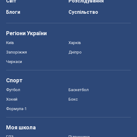
Світ
Розслідування
Блоги
Суспільство
Регіони України
Київ
Харків
Запоріжжя
Дніпро
Черкаси
Спорт
Футбол
Баскетбол
Хокей
Бокс
Формула-1
Моя школа
ГДЗ
Підручники