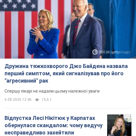
Дружина тяжкохворого Джо Байдена назвала
перший симптом, який сигналізував про його
"агресивний" рак
Спершу лікарі не надали цьому належної уваги
6.08.2026 12:46
15,6 т.
Відпустка Лесі Нікітюк у Карпатах
обернулася скандалом: чому ведучу
несправедливо захейтили