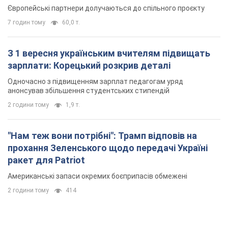
Європейські партнери долучаються до спільного проєкту
7 годин тому
60,0 т.
З 1 вересня українським вчителям підвищать
зарплати: Корецький розкрив деталі
Одночасно з підвищенням зарплат педагогам уряд
анонсував збільшення студентських стипендій
2 години тому
1,9 т.
"Нам теж вони потрібні": Трамп відповів на
прохання Зеленського щодо передачі Україні
ракет для Patriot
Американські запаси окремих боєприпасів обмежені
2 години тому
414