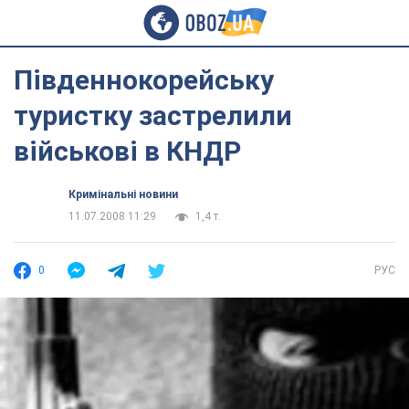
Південнокорейську
туристку застрелили
військові в КНДР
Кримінальні новини
11.07.2008 11:29
1,4 т.
0
РУС