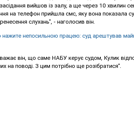
 засідання вийшов із залу, а ще через 10 хвилин с
ння на телефон прийшла смс, яку вона показала су
енесення слухань", - наголосив він.
о нажите непосильною працею: суд арештував май
вважає він, що саме НАБУ керує судом, Кулик відпов
 них на поводі. З цим потрібно ще розібратися".