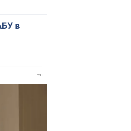
АБУ в
РУС