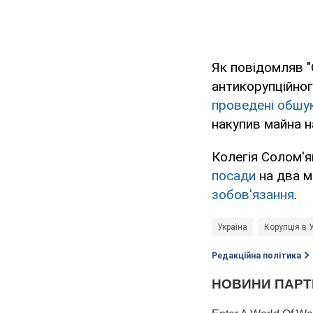
Як повідомляв "
антикорупційно
проведені обшу
накупив майна на
Колегія Солом'
посади
на два м
зобов'язання
.
Україна
Корупція в У
Редакційна політика