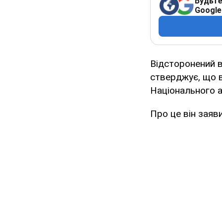
Будьте
Google
Відсторонений в
стверджує, що в
Національного 
Про це він заяв