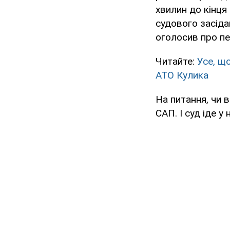
хвилин до кінця
судового засіда
оголосив про пер
Читайте:
Усе, щ
АТО Кулика
На питання, чи 
САП. І суд іде у