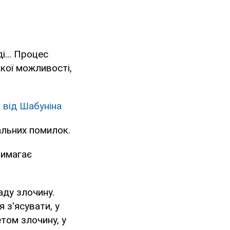
і... Процес
кої можливості,
 від Шабуніна
альних помилок.
вимагає
аду злочину.
 з'ясувати, у
том злочину, у