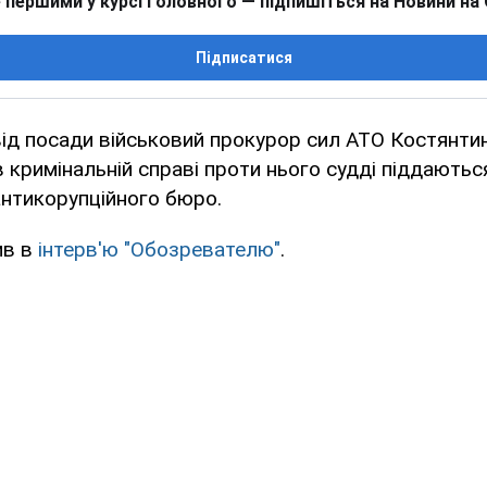
 першими у курсі головного — підпишіться на Новини на
Підписатися
ід посади військовий прокурор сил АТО Костянти
 кримінальній справі проти нього судді піддаютьс
антикорупційного бюро.
ив в
інтерв'ю "Обозревателю"
.