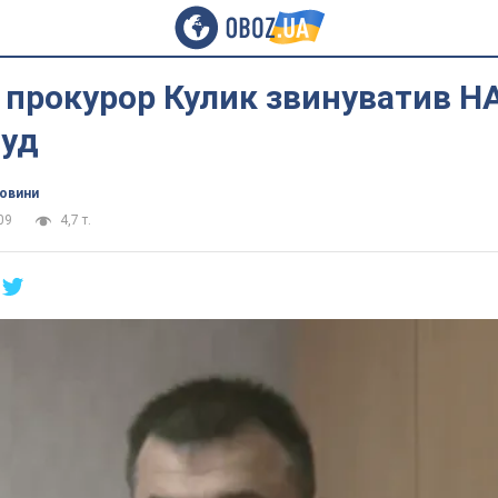
 прокурор Кулик звинуватив Н
суд
новини
09
4,7 т.