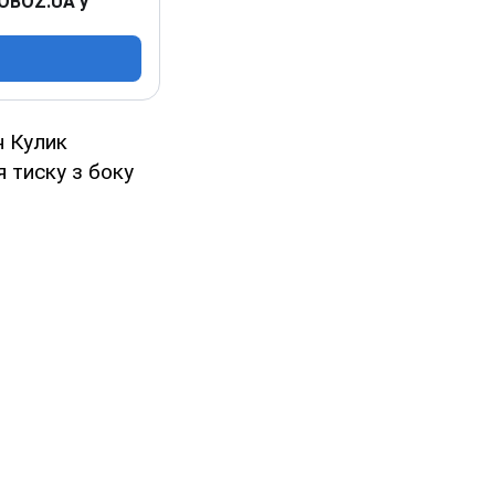
 OBOZ.UA у
н Кулик
я тиску з боку