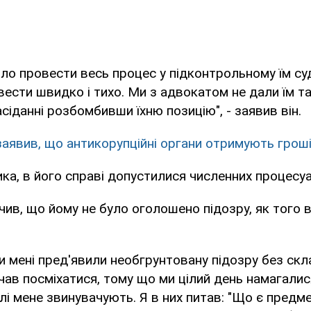
ло провести весь процес у підконтрольному їм суд
ести швидко і тихо. Ми з адвокатом не дали їм та
сіданні розбомбивши їхню позицію", - заявив він.
заявив, що антикорупційні органи отримують гроші
ка, в його справі допустилися численних процесу
ив, що йому не було оголошено підозру, як того 
ни мені пред'явили необгрунтовану підозру без скл
чав посміхатися, тому що ми цілий день намагалися
лі мене звинувачують. Я в них питав: "Що є предме