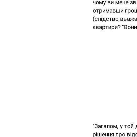
чому ви мене зв
отримавши гроші
(слідство вважа
квартири? "Вони 
"Загалом, у той 
рішення про від