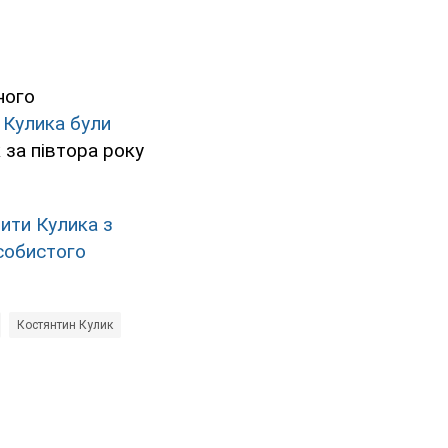
ного
 Кулика були
 за півтора року
ити Кулика з
особистого
Костянтин Кулик