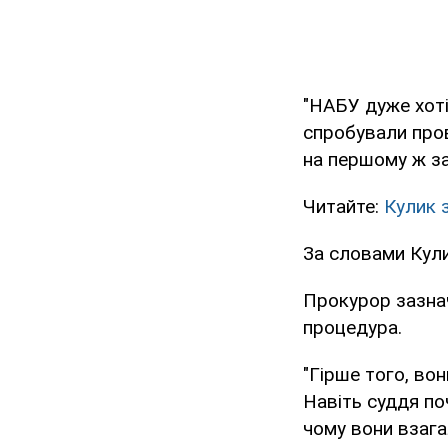
"НАБУ дуже хоті
спробували пров
на першому ж за
Читайте:
Кулик 
За словами Кули
Прокурор зазнач
процедура.
"Гірше того, во
Навіть суддя по
чому вони взага