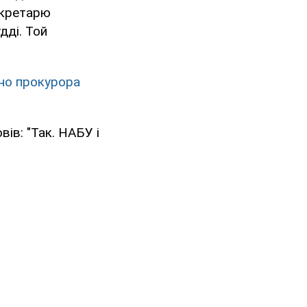
екретарю
дді. Той
но прокурора
ів: "Так. НАБУ і