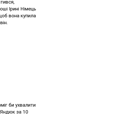
атився,
оші Ірині Німець
 щоб вона купила
він.
зміг би ухвалити
 Яндюк за 10