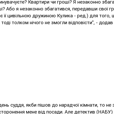
инувачуєте? Квартири чи гроші? Я незаконно збаг
? Або я незаконно збагатився, передавши свої гр
є її цивільною дружиною Кулика - ред.) для того,
тоді толком нічого не змогли відповісти", - додав 
день суддя, якби пішов до нарадчої кімнати, то не 
сторонення мене від посади. Але детектив (НАБУ)