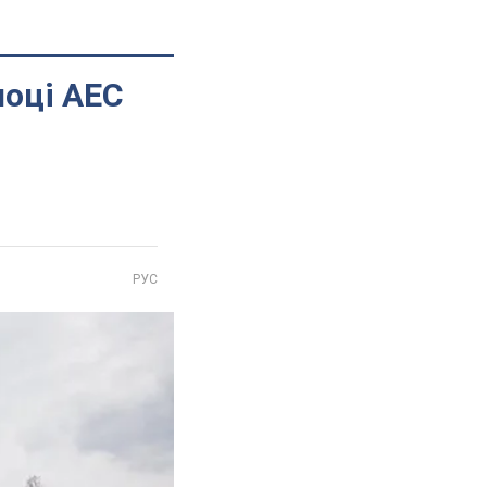
лоці АЕС
РУС