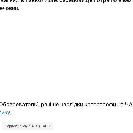
ваний, і в навколишнє середовище потрапила вели
ечовин.
"Обозреватель", раніше наслідки катастрофи на Ч
тику
.
Чорнобильська АЕС (ЧАЕС)