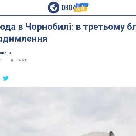
ода в Чорнобилі: в третьому б
задимлення
новини
21
34,4 т.