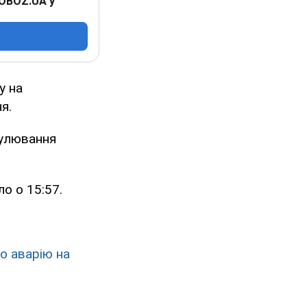
 OBOZ.UA у
у на
ня.
гулювання
о о 15:57.
о аварію на