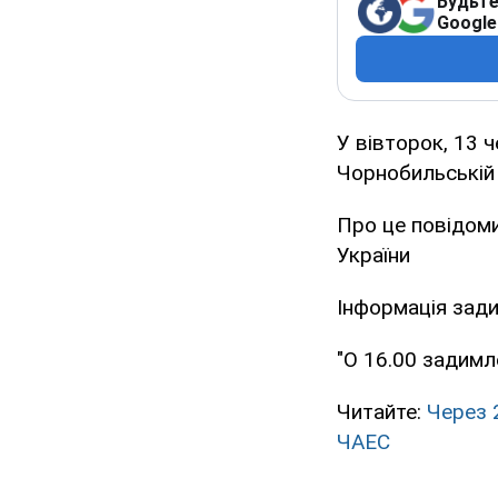
Будьте
Google
У вівторок, 13 
Чорнобильській 
Про це повідоми
України
Інформація зад
"О 16.00 задимле
Читайте:
Через 
ЧАЕС