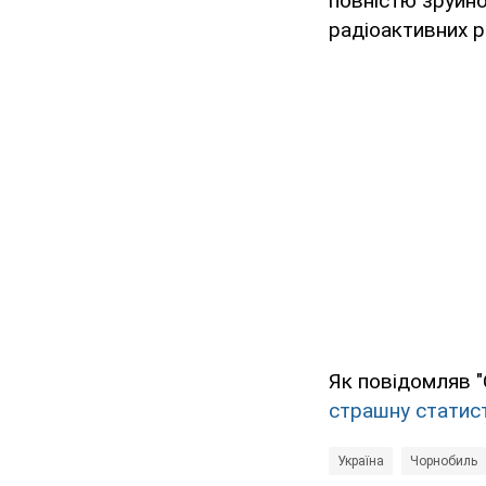
повністю зруйно
радіоактивних р
Як повідомляв 
страшну статис
Україна
Чорнобиль