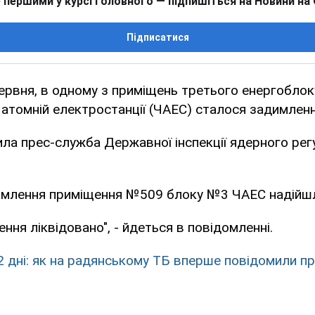
 першими у курсі головного — підпишіться на Новини на
Підписатися
червня, в одному з приміщень третього енергоблок
атомній електростанції (ЧАЕС) сталося задимлен
ла прес-служба Державної інспекції ядерного ре
имлення приміщення №509 блоку №3 ЧАЕС надійшл
ння ліквідовано", - йдеться в повідомленні.
2 дні: як на радянському ТБ вперше повідомили пр