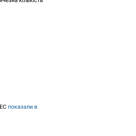
чезна кількість
АЕС
показали в