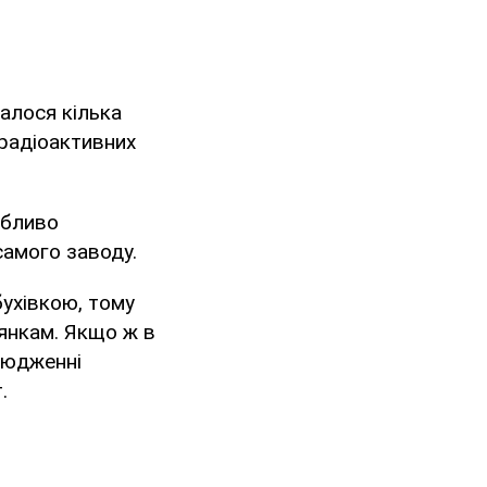
талося кілька
 радіоактивних
обливо
самого заводу.
ухівкою, тому
лянкам. Якщо ж в
сюдженні
.