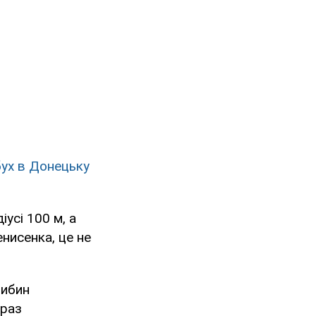
ух в Донецьку
усі 100 м, а
енисенка, це не
либин
араз