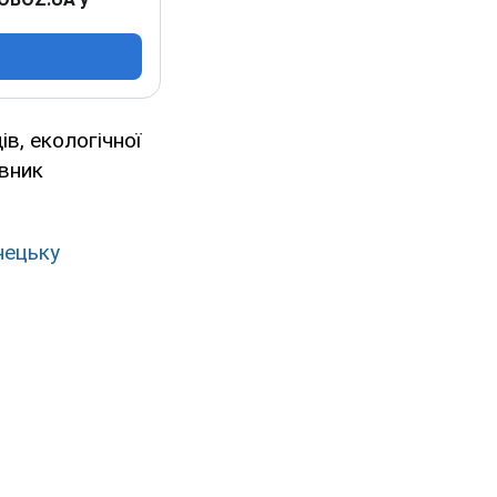
в, екологічної
авник
нецьку