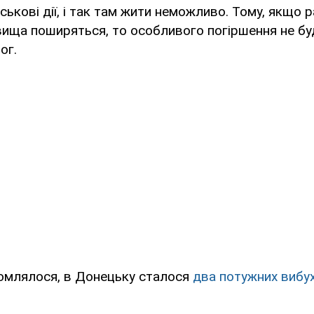
ськові дії, і так там жити неможливо. Тому, якщо р
вища поширяться, то особливого погіршення не буде
ог.
домлялося, в Донецьку сталося
два потужних вибух