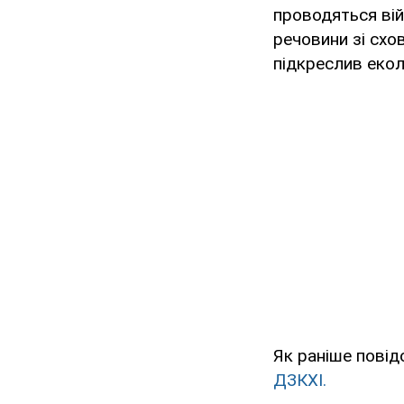
проводяться вій
речовини зі схо
підкреслив екол
Як раніше пові
ДЗКХІ.