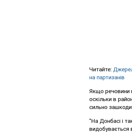
Читайте:
Джерел
на партизанів
Якщо речовини п
оскільки в райо
сильно зашкоди
"На Донбасі і т
видобувається в