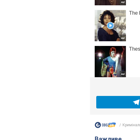
Кримінал
Важливе