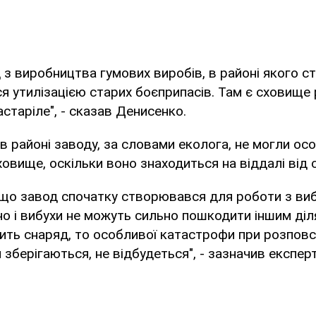
 з виробництва гумових виробів, в районі якого с
ся утилізацією старих боєприпасів. Там є сховище
астаріле", - сказав Денисенко.
и в районі заводу, за словами еколога, не могли ос
овище, оскільки воно знаходиться на віддалі від 
 що завод спочатку створювався для роботи з виб
но і вибухи не можуть сильно пошкодити іншим ді
ить снаряд, то особливої катастрофи при розпов
 зберігаються, не відбудеться", - зазначив експерт