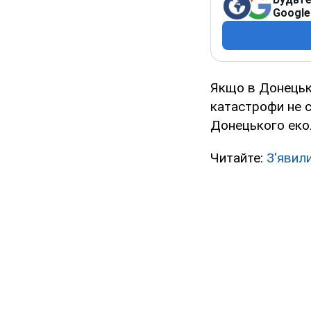
Google
Якщо в Донецьку
катастрофи не 
Донецького екол
Читайте:
З'явил