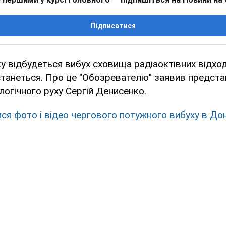
Підписатися
 відбудеться вибух сховища радіаоктівних відході
станеться. Про це "Обозревателю" заявив предст
огічного руху Сергій Денисенко.
ися фото і відео чергового потужного вибуху в До