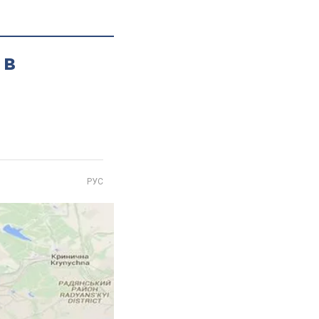
 в
РУС