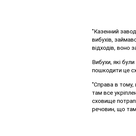
"Казенний завод
вибухів, займав
відходів, воно з
Вибухи, які бул
пошкодити це сх
"Справа в тому,
там все укріпле
сховище потрап
речовин, що там