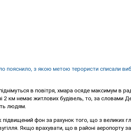
о пояснило, з якою метою терористи списали виб
іднімуться в повітря, хмара осяде максимум в раді
ні 2 км немає житлових будівель, то, за словами Д
ть людям.
ак підвищений фон за рахунок того, що з великих г
угілля. Якщо врахувати, що в районі аеропорту з