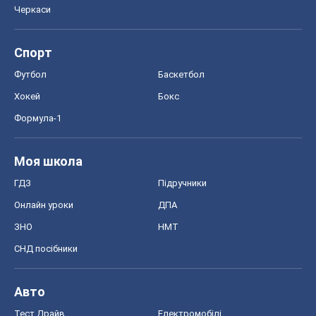
Черкаси
Спорт
Футбол
Баскетбол
Хокей
Бокс
Формула-1
Моя школа
ГДЗ
Підручники
Онлайн уроки
ДПА
ЗНО
НМТ
СНД посібники
Авто
Тест Драйв
Електромобілі