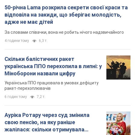
50-річна Lama розкрила секрети своєї краси та
відповіла на закиди, що зберігає молодість,
адже не має дітей
За словами співачки, вона не робить нічого надзвичайного
4 години тому
6,3 т.
Скільки балістичних ракет
українська ППО перехопила в липні: у
Міноборони назвали цифру
Українська ППО працювала в умовах дефіциту
ракет-перехоплювачів
6 годин тому
7,2 т.
Ауріка Ротару через суд змінила
свою пенсію, на яку раніше
жалілася: скільки отримувала