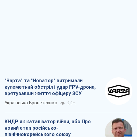
"Варта" та "Новатор" витримали
кулеметний обстріл і удар FPV-дрона,
врятувавши життя офіцеру ЗСУ
Українська Бронетехніка
2,0 т.
КНДР як каталізатор війни, або Про
новий етап російсько-
північнокорейського союзу