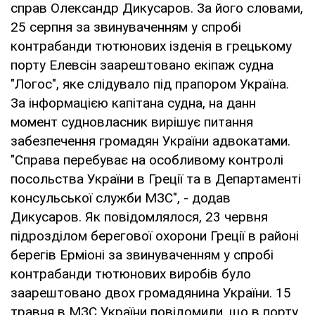
справ Олександр Дикусаров. За його словами,
25 серпня за звинуваченням у спробі
контрабанди тютюнових ізденія в грецькому
порту Елевсін заарештовано екіпаж судна
"Логос", яке слідувало під прапором Україна.
За інформацією капітана судна, на данн
момент судновласник вирішує питання
забезпечення громадян України адвокатами.
"Справа перебуває на особливому контролі
посольства України в Греції та в Департаменті
консульської служби МЗС", - додав
Дикусаров. Як повідомлялося, 23 червня
підрозділом берегової охорони Греції в районі
берегів Ерміоні за звинуваченням у спробі
контрабанди тютюнових виробів було
заарештовано двох громадянина України. 15
травня в МЗС України повідомили, що в порту