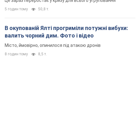
Це зараз переростає у кризу для всього угруповання
5 годин тому
50,8 т.
В окупованій Ялті прогриміли потужні вибухи:
валить чорний дим. Фото і відео
Місто, ймовірно, опинилося під атакою дронів
8 годин тому
8,5 т.