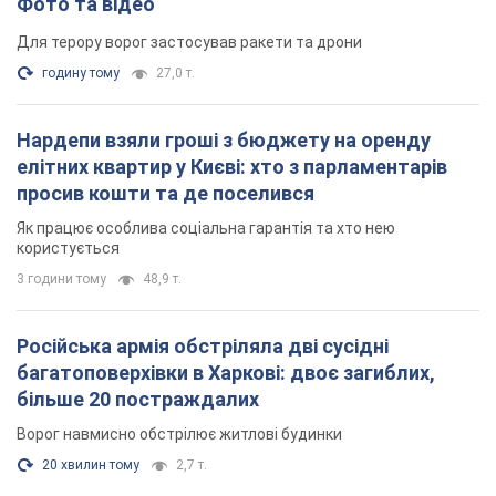
Фото та відео
Для терору ворог застосував ракети та дрони
годину тому
27,0 т.
Нардепи взяли гроші з бюджету на оренду
елітних квартир у Києві: хто з парламентарів
просив кошти та де поселився
Як працює особлива соціальна гарантія та хто нею
користується
3 години тому
48,9 т.
Російська армія обстріляла дві сусідні
багатоповерхівки в Харкові: двоє загиблих,
більше 20 постраждалих
Ворог навмисно обстрілює житлові будинки
20 хвилин тому
2,7 т.