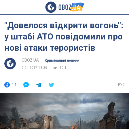
"Довелося відкрити вогонь":
у штабі АТО повідомили про
нові атаки терористів
OBOZ.UA
Кримінальні новини
6.04.2017 18:36
10,1 т.
14
РУС