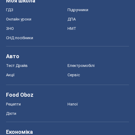
Моя школа
ГДЗ
Підручники
Онлайн уроки
ДПА
ЗНО
НМТ
СНД посібники
Авто
Тест Драйв
Електромобілі
Акції
Сервіс
Food Oboz
Рецепти
Напої
Дієти
Економіка