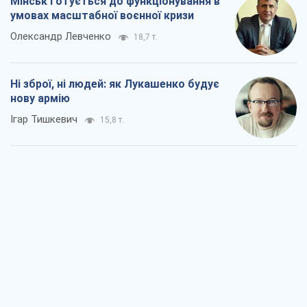
Мінськ готується до функціонування в
умовах масштабної воєнної кризи
Олександр Левченко
18,7 т.
Ні зброї, ні людей: як Лукашенко будує
нову армію
Ігар Тишкевич
15,8 т.