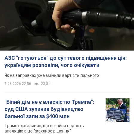
АЗС "готуються" до суттєвого підвищення цін:
українцям розповіли, чого очікувати
Як на заправках уже змінили вартість пального
7.08.2026 22:56
23,8 т.
"Білий дім не є власністю Трампа":
суд США зупинив будівництво
бальної зали за $400 млн
Трамп вже заявив, що негайно подасть
апеляцію а це "жахливе рішення"