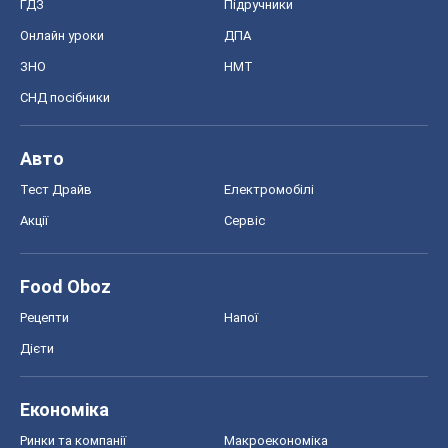
ГДЗ
Підручники
Онлайн уроки
ДПА
ЗНО
НМТ
СНД посібники
Авто
Тест Драйв
Електромобілі
Акції
Сервіс
Food Oboz
Рецепти
Напої
Дієти
Економіка
Ринки та компанії
Макроекономіка