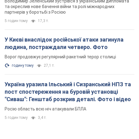
Володимир Зеленський зустрівся з українським дипломата
та окреслив нове бачення війни та ролі міжнародних
партнерів у боротьбі з Росією
5 годин тому
17,3 т.
У Києві внаслідок російської атаки загинула
людина, постраждали четверо. Фото
Ворог продовжує регулярний ракетний терор столиці
годину тому
27,1 т.
Україна уразила Ільський і Сизранський НПЗ та
пост спостереження на буровій установці
"Сиваш": Генштаб розкрив деталі. Фото і відео
Росію область всю ніч атакували БПЛА
5 годин тому
3,4 т.