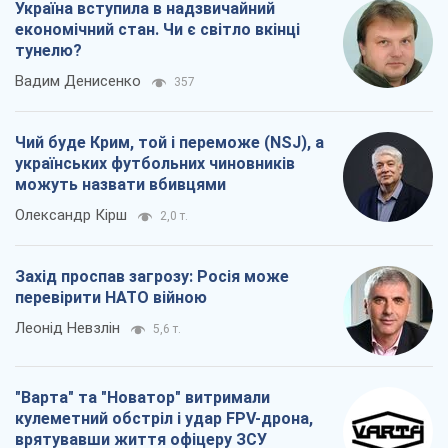
Україна вступила в надзвичайний
економічний стан. Чи є світло вкінці
тунелю?
Вадим Денисенко
357
Чий буде Крим, той і переможе (NSJ), а
українських футбольних чиновників
можуть назвати вбивцями
Олександр Кірш
2,0 т.
Захід проспав загрозу: Росія може
перевірити НАТО війною
Леонід Невзлін
5,6 т.
"Варта" та "Новатор" витримали
кулеметний обстріл і удар FPV-дрона,
врятувавши життя офіцеру ЗСУ