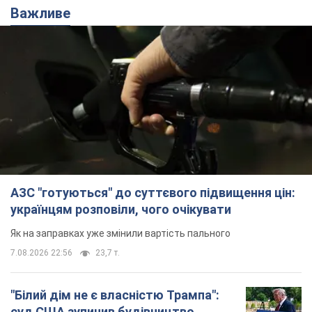
7.08.2026 22:56
23,7 т.
"Білий дім не є власністю Трампа":
суд США зупинив будівництво
бальної зали за $400 млн
Трамп вже заявив, що негайно подасть
апеляцію а це "жахливе рішення"
11 часов назад
3,1 т.
Війна змінює не лише тактику: в НГУ
показали інженерні рішення проти
російських FPV-дронів. Фото
Це "постапокаліптична естетика зі світу
"Шаленого Макса"
11 часов назад
9,7 т.