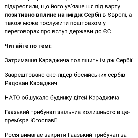
підкреслили, що його ув'язнення під варту
позитивно вплине на імідж Сербії
в Європі, а
також може послужити поштовхом у
переговорах про вступ держави до ЄС.
Читайте по темі:
Затримання Караджича поліпшить імідж Сербії
Заарештовано екс-лідер боснійських сербів
Радован Караджич
НАТО обшукало будинку дітей Караджича
Гаазький трибунал звільнив колишнього віце-
прем'єра Югославії
Росія вимагає закрити Гаазький трибунал за