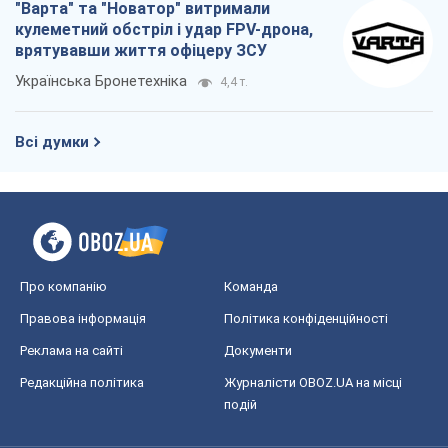
Редакційна політика
Журналісти OBOZ.UA на місці
подій
OBOZ.UA
Політика
Світ
Розслідування
Блоги
Суспільство
Регіони України
Київ
Харків
Запоріжжя
Дніпро
Черкаси
Спорт
Футбол
Баскетбол