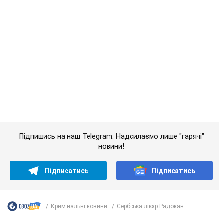
Кримінальні новини
Сербська лікар Радован...
Важливе
АЗС "готуються" до суттєвого підвищення цін:
українцям розповіли, чого очікувати
Як на заправках уже змінили вартість пального