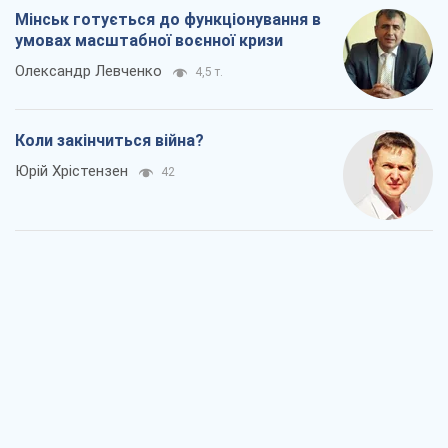
Україна вступила в надзвичайний
економічний стан. Чи є світло вкінці
тунелю?
Вадим Денисенко
24
Чий буде Крим, той і переможе (NSJ), а
українських футбольних чиновників
можуть назвати вбивцями
Олександр Кірш
1,8 т.
Захід проспав загрозу: Росія може
перевірити НАТО війною