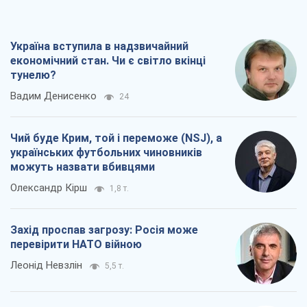
Леонід Невзлін
5,5 т.
"Варта" та "Новатор" витримали
кулеметний обстріл і удар FPV-дрона,
врятувавши життя офіцеру ЗСУ
Українська Бронетехніка
4,4 т.
Всі думки
Про компанію
Команда
Правова інформація
Політика конфіденційності
Реклама на сайті
Документи