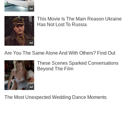
Підпишись на наш Telegram. Надсилаємо лише "гарячі"
новини!
Підписатись
Підписатись