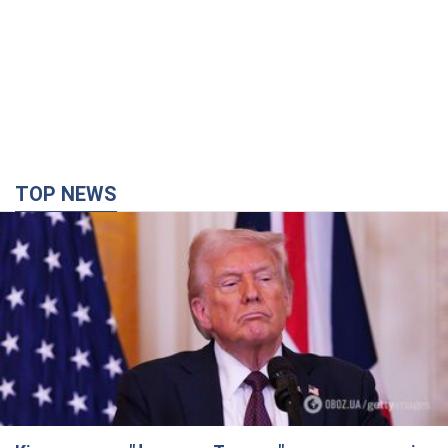
Кінець епохи "фактора Трампа": хто насправді
забезпечить Україні захист від російської
балістики. Інтерв’ю з Безсмертним
Володимир Зеленський зустрівся з українським дипломата
та окреслив нове бачення війни та ролі міжнародних
партнерів у боротьбі з Росією
4 часа назад
15,9 т.
У Києві внаслідок російської атаки загинула
людина, постраждали четверо. Фото
Ворог продовжує регулярний ракетний терор столиці
час назад
25,9 т.
У Сизрані атаковано НПЗ, спалахнула пожежа: