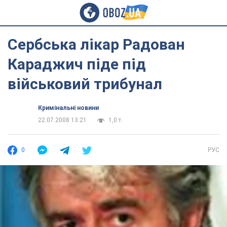
Сербська лікар Радован
Караджич піде під
військовий трибунал
Кримінальні новини
22.07.2008 13:21
1,0 т.
0
РУС