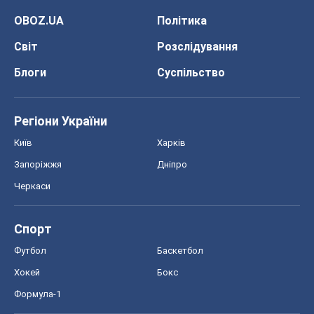
Хокей
Бокс
Формула-1
Моя школа
ГДЗ
Підручники
Онлайн уроки
ДПА
ЗНО
НМТ
СНД посібники
Авто
Тест Драйв
Електромобілі
Акції
Сервіс
Food Oboz