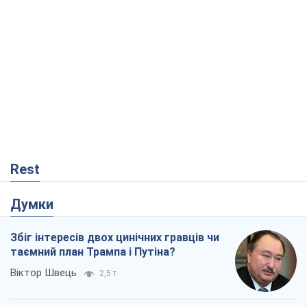
таємний план Трампа і Путіна?
Віктор Швець
2,5 т.
Мінськ готується до функціонування в
умовах масштабної воєнної кризи
Олександр Левченко
4,5 т.
Коли закінчиться війна?
Юрій Хрістензен
42