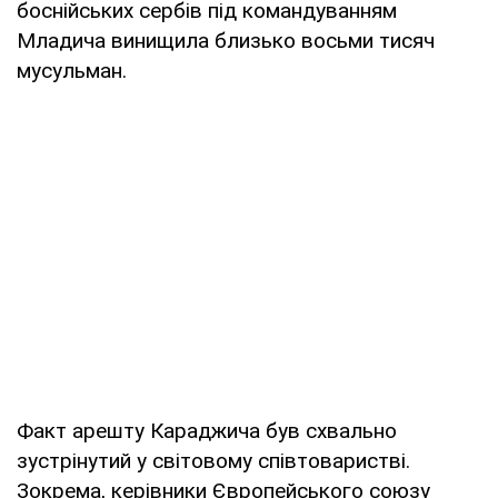
боснійських сербів під командуванням
Младича винищила близько восьми тисяч
мусульман.
Факт арешту Караджича був схвально
зустрінутий у світовому співтоваристві.
Зокрема, керівники Європейського союзу