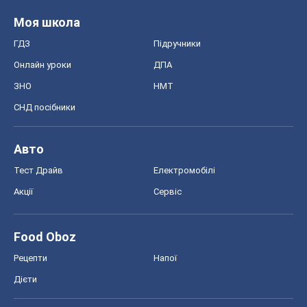
Рецепти
Напої
Дієти
Економіка
Ринки та компанії
Макроекономіка
MedOboz
Новини медицини
MAMACLUB
Шоу
Афіша
Плітки
Краса
Мода
Жіночий журнал