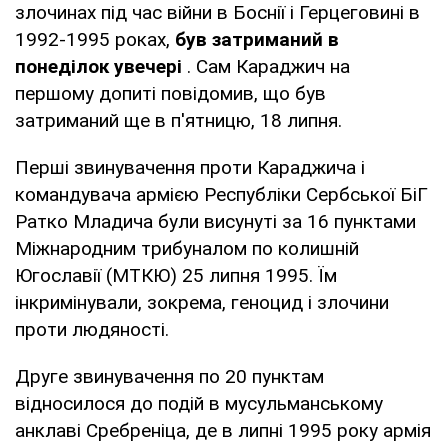
злочинах під час війни в Боснії і Герцеговині в
1992-1995 роках,
був затриманий в
понеділок увечері
. Сам Караджич на
першому допиті повідомив, що був
затриманий ще в п'ятницю, 18 липня.
Перші звинувачення проти Караджича і
командувача армією Республіки Сербської БіГ
Ратко Младича були висунуті за 16 пунктами
Міжнародним трибуналом по колишній
Югославії (МТКЮ) 25 липня 1995. Їм
інкримінували, зокрема, геноцид і злочини
проти людяності.
Друге звинувачення по 20 пунктам
відносилося до подій в мусульманському
анклаві Сребреніца, де в липні 1995 року армія