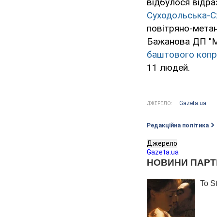
відбулося відраз
Суходольська-С
повітряно-метано
Бажанова ДП "М
баштового копр
11 людей.
Gazeta.ua
ДЖЕРЕЛО:
Редакційна політика
Джерело
Gazeta.ua