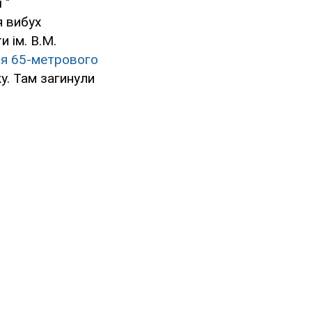
 "
я вибух
и ім. В.М.
ня 65-метрового
у. Там загинули