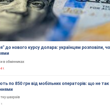
я" до нового курсу долара: українцям розповіли, чо
нями
и в обмінниках
4 т.
ть по 850 грн від мобільних операторів: що не так
еннями
стку шахраїв
 т.