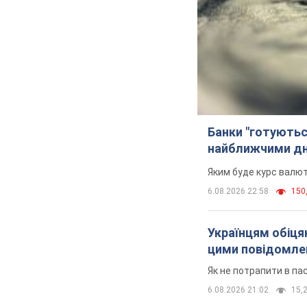
Банки "готуютьс
найближчими д
Яким буде курс валют
6.08.2026 22:58
150,
Українцям обіцяю
цими повідомл
Як не потрапити в па
6.08.2026 21:02
15,2