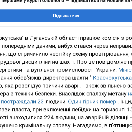
 першими у курсі головного — підпишіться на Новини на
Підписатися
окутська" в Луганській області працює комісія з р
За попередніми даними, вибух стався через неправ
ня, що спричинило нестійку схему провітрювання,
трудової дисципліни на шахті. Про це повідомляє 
ергетики та вугільної промисловості України.
Міні
нання обов'язків директора шахти "
Краснокутська
ю, яка розслідує причини аварії. Також звільнено 
ера з техніки безпеки. Внаслідок спалаху метану
н
" постраждали 23
людини.
Один гірник помер
. Інци
ави пласта, при включенні лебідки на горизонті 1
ті знаходилися 224 людини, на аварійній ділянці - 
рушено кримінальну справу. Нагадаємо, в п'ятницю