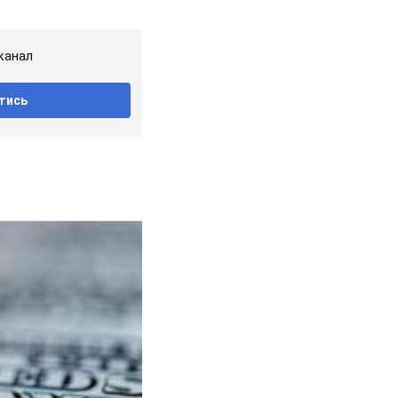
канал
тись