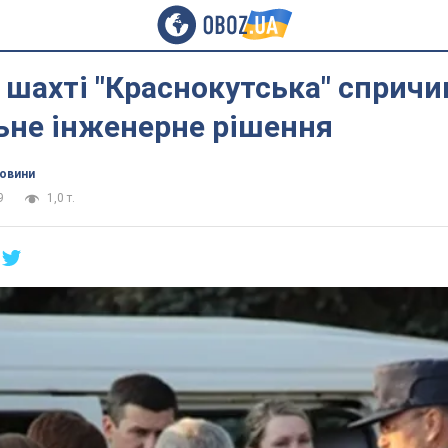
 шахті "Краснокутська" сприч
ьне інженерне рішення
новини
9
1,0 т.