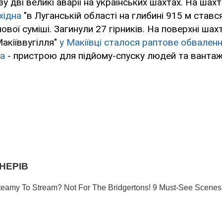
у дві великі аварії на українських шахтах. На шахті
хідна
"в Луганській області на глибині 915 м ставс
вої суміші. Загинули 27 гірників. На поверхні шахт
акіїввугілля"
у Макіївці сталося раптове обвален
а
- пристрою для підйому-спуску людей та вантаж