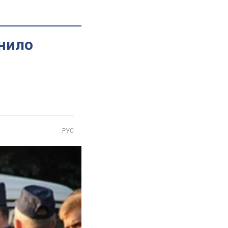
инило
РУС