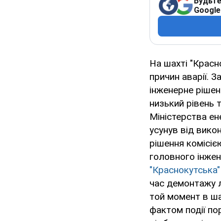
Будьте
Google
На шахті "Красн
причин аварії. 
інженерне рішен
низький рівень 
Міністерства ен
усунув від вико
рішення комісіє
головного інжен
"Краснокутська
час демонтажу л
той момент в шах
фактом події по