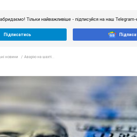
абридаємо! Тільки найважливіше - підписуйся на наш Telegram-
Підписатись
Підписа
ьні новини
Аварію на шахті...