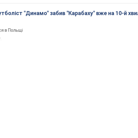
боліст "Динамо" забив "Карабаху" вже на 10-й хви
ся в Польщі
т.