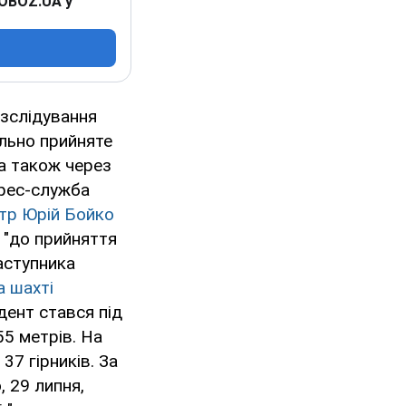
 OBOZ.UA у
озслідування
ильно прийняте
 а також через
прес-служба
стр Юрій Бойко
"до прийняття
заступника
а шахті
дент стався під
55 метрів. На
37 гірників. За
, 29 липня,