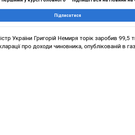
Підписатися
ністр України Григорій Немиря торік заробив 99,5 т
кларації про доходи чиновника, опублікованій в га