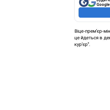
Google
Віце-прем'єр-мі
це йдеться в де
кур'єр".