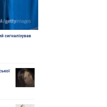
й сигналізував
ської