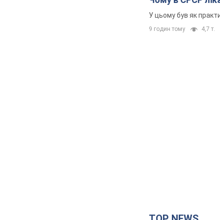
У цьому був як практи
9 годин тому
4,7 т.
TOP NEWS