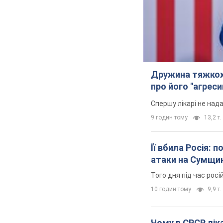
Дружина тяжкох
про його "агреси
Спершу лікарі не над
9 годин тому
13,2 т.
Її вбила Росія: 
атаки на Сумщи
Того дня під час росі
10 годин тому
9,9 т.
Чому в СРСР ліка