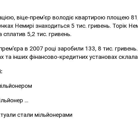
ацією, віце-прем'єр володіє квартирою площею 81,
унках Немирі знаходиться 5 тис. гривень. Торік Не
 сплатив 5,2 тис. гривень.
-прем'єра в 2007 році заробили 133, 8 тис. гривень
ах та інших фінансово-кредитних установах склала 
:
мільйонером
льйонер ...
ктуали стали мільйонерами