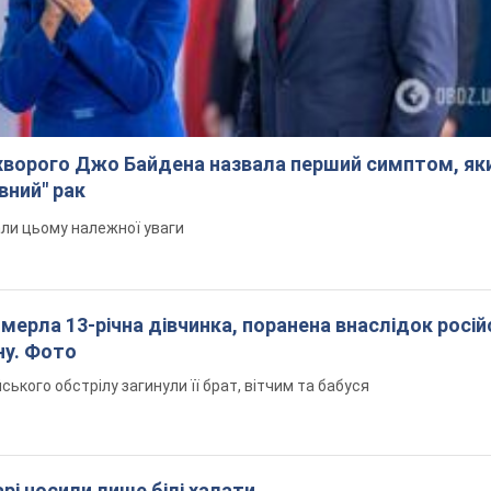
ворого Джо Байдена назвала перший симптом, яки
вний" рак
али цьому належної уваги
померла 13-річна дівчинка, поранена внаслідок росій
ну. Фото
йського обстрілу загинули її брат, вітчим та бабуся
рі носили лише білі халати