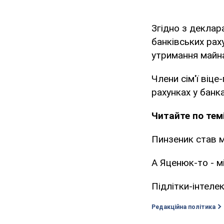
Згідно з деклар
банківських рах
утримання майна
Члени сім'ї віце
рахунках у банк
Читайте по темі
Пинзеник став 
А Яценюк-то - мі
Підлітки-інтеле
Редакційна політика