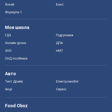
Хокей
Бокс
Формула-1
Моя школа
ГДЗ
Підручники
Онлайн уроки
ДПА
ЗНО
НМТ
СНД посібники
Авто
Тест Драйв
Електромобілі
Акції
Сервіс
Food Oboz