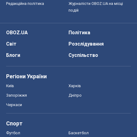
Редакційна політика
Журналісти OBOZ.UA на місці
подій
OBOZ.UA
Політика
Світ
Розслідування
Блоги
Суспільство
Регіони України
Київ
Харків
Запоріжжя
Дніпро
Черкаси
Спорт
Футбол
Баскетбол