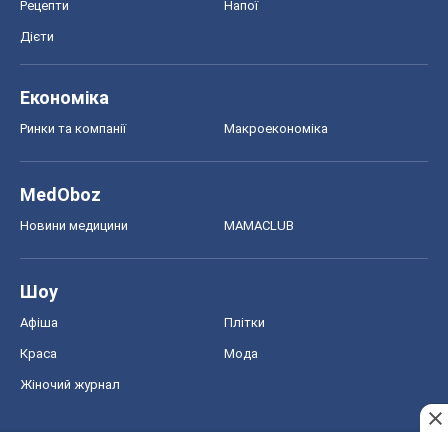
Рецепти
Напої
Дієти
Економіка
Ринки та компанії
Макроекономіка
MedOboz
Новини медицини
MAMACLUB
Шоу
Афіша
Плітки
Краса
Мода
Жіночий журнал