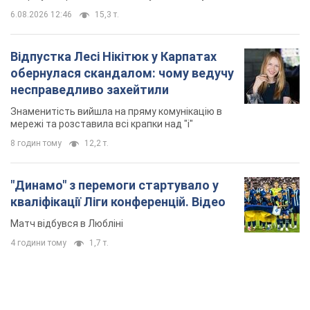
6.08.2026 12:46
15,3 т.
Відпустка Лесі Нікітюк у Карпатах
обернулася скандалом: чому ведучу
несправедливо захейтили
Знаменитість вийшла на пряму комунікацію в
мережі та розставила всі крапки над "і"
8 годин тому
12,2 т.
"Динамо" з перемоги стартувало у
кваліфікації Ліги конференцій. Відео
Матч відбувся в Любліні
4 години тому
1,7 т.