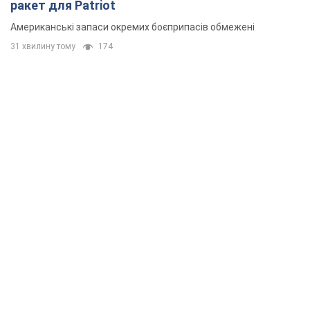
ракет для Patriot
Американські запаси окремих боєприпасів обмежені
31 хвилину тому
174