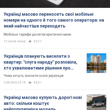
Українці масово переносять свої мобільні
номери на одного й того самого оператора: на
який найчастіше переходять
Мобільні тарифи досягли критичної межі
12 часов назад
66,5 т.
Українців планують виселяти з
квартир: "слуга народу" розповіла,
хто ухвалюватиме рішення про
знесення будинків
Чому хочуть зносити оселі українців
9.08.2026 23:18
59,8 т.
Українці масово купують дорогі нові
авто: скільки коштує
найпопулярніша модель