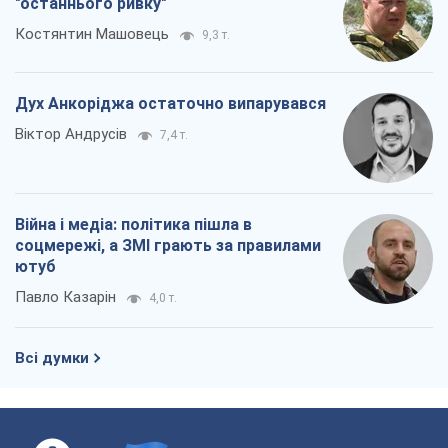
"останнього ривку"
Костянтин Машовець
9,3 т.
Дух Анкоріджа остаточно випарувався
Віктор Андрусів
7,4 т.
Війна і медіа: політика пішла в
соцмережі, а ЗМІ грають за правилами
ютуб
Павло Казарін
4,0 т.
Всі думки